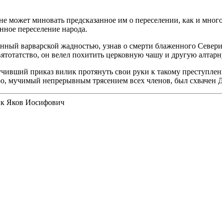
не может миновать предсказанное им о переселении, как и мног
нное переселение народа.
нный варварской жадностью, узнав о смерти блаженного Севери
ятотатство, он велел похитить церковную чашу и другую алтарн
лучивший приказ вилик протянуть свои руки к такому преступле
ро, мучимый непрерывным трясением всех членов, был схвачен Д
к Яков Иосифович