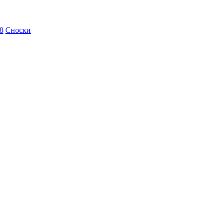
/8
Сноски