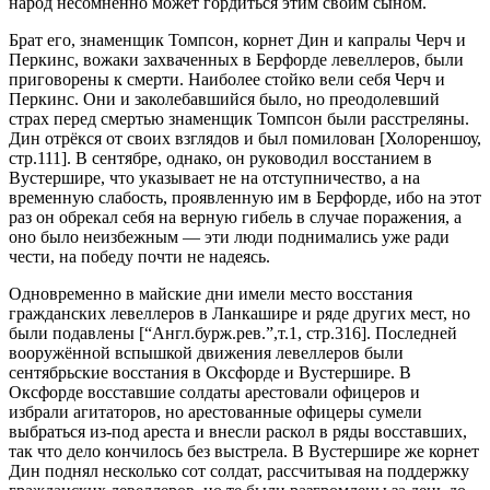
народ несомненно может гордиться этим своим сыном.
Брат его, знаменщик Томпсон, корнет Дин и капралы Черч и
Перкинс, вожаки захваченных в Берфорде левеллеров, были
приговорены к смерти. Наиболее стойко вели себя Черч и
Перкинс. Они и заколебавшийся было, но преодолевший
страх перед смертью знаменщик Томпсон были расстреляны.
Дин отрёкся от своих взглядов и был помилован [Холореншоу,
стр.111]. В сентябре, однако, он руководил восстанием в
Вустершире, что указывает не на отступничество, а на
временную слабость, проявленную им в Берфорде, ибо на этот
раз он обрекал себя на верную гибель в случае поражения, а
оно было неизбежным — эти люди поднимались уже ради
чести, на победу почти не надеясь.
Одновременно в майские дни имели место восстания
гражданских левеллеров в Ланкашире и ряде других мест, но
были подавлены [“Англ.бурж.рев.”,т.1, стр.316]. Последней
вооружённой вспышкой движения левеллеров были
сентябрьские восстания в Оксфорде и Вустершире. В
Оксфорде восставшие солдаты арестовали офицеров и
избрали агитаторов, но арестованные офицеры сумели
выбраться из-под ареста и внесли раскол в ряды восставших,
так что дело кончилось без выстрела. В Вустершире же корнет
Дин поднял несколько сот солдат, рассчитывая на поддержку