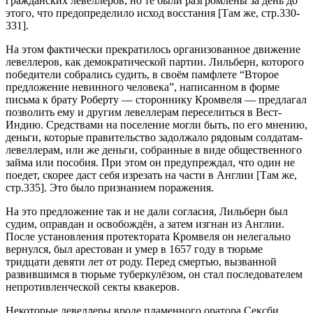
гражданских левеллеров, но те были разгромлены за день до
этого, что предопределило исход восстания [Там же, стр.330-
331].
На этом фактически прекратилось организованное движение
левеллеров, как демократической партии. Лильберн, которого
победители собрались судить, в своём памфлете “Второе
предложение невинного человека”, написанном в форме
письма к брату Роберту — стороннику Кромвеля — предлагал
позволить ему и другим левеллерам переселиться в Вест-
Индию. Средствами на поселение могли быть, по его мнению,
деньги, которые правительство задолжало рядовым солдатам-
левеллерам, или же деньги, собранные в виде общественного
займа или пособия. При этом он предупреждал, что один не
поедет, скорее даст себя изрезать на части в Англии [Там же,
стр.335]. Это было признанием поражения.
На это предложение так и не дали согласия, Лильберн был
судим, оправдан и освобождён, а затем изгнан из Англии.
После установления протектората Кромвеля он нелегально
вернулся, был арестован и умер в 1657 году в тюрьме
тридцати девяти лет от роду. Перед смертью, вызванной
развившимся в тюрьме туберкулёзом, он стал последователем
непротивленческой секты квакеров.
Некоторые левеллеры вроде пламенного оратора Сексби