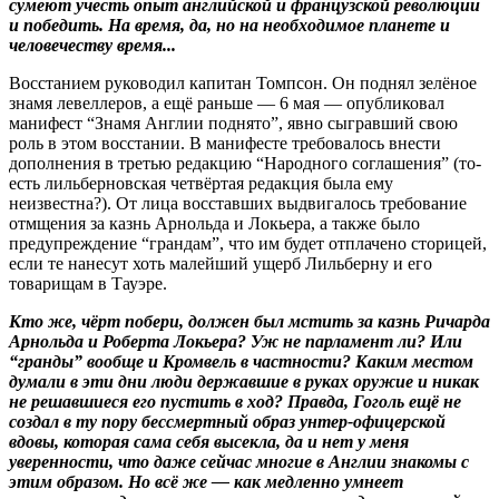
сумеют учесть опыт английской и французской революции
и победить. На время, да, но на необходимое планете и
человечеству время...
Восстанием руководил капитан Томпсон. Он поднял зелёное
знамя левеллеров, а ещё раньше — 6 мая — опубликовал
манифест “Знамя Англии поднято”, явно сыгравший свою
роль в этом восстании. В манифесте требовалось внести
дополнения в третью редакцию “Народного соглашения” (то-
есть лильберновская четвёртая редакция была ему
неизвестна?). От лица восставших выдвигалось требование
отмщения за казнь Арнольда и Локьера, а также было
предупреждение “грандам”, что им будет отплачено сторицей,
если те нанесут хоть малейший ущерб Лильберну и его
товарищам в Тауэре.
Кто же, чёрт побери, должен был мстить за казнь Ричарда
Арнольда и Роберта Локьера? Уж не парламент ли? Или
“гранды” вообще и Кромвель в частности? Каким местом
думали в эти дни люди державшие в руках оружие и никак
не решавшиеся его пустить в ход? Правда, Гоголь ещё не
создал в ту пору бессмертный образ унтер-офицерской
вдовы, которая сама себя высекла, да и нет у меня
уверенности, что даже сейчас многие в Англии знакомы с
этим образом. Но всё же — как медленно умнеет