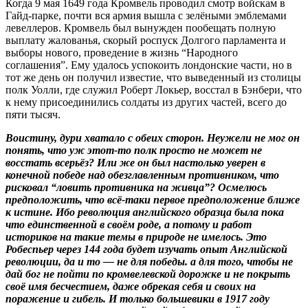
Когда 9 мая 1649 года Кромвель проводил смотр войскам в
Гайд-парке, почти вся армия вышла с зелёными эмблемами
левеллеров. Кромвель был вынужден пообещать полную
выплату жалованья, скорый роспуск Долгого парламента и
выборы нового, проведение в жизнь “Народного
соглашения”. Ему удалось успокоить лондонские части, но в
тот же день он получил известие, что выведенный из столицы
полк Уолли, где служил Роберт Локьер, восстал в Бэнбери, что
к нему присоединились солдаты из других частей, всего до
пяти тысяч.
Воистину, дури хватало с обеих сторон. Неужели не мог он
понять, что уж этот-то полк просто не может не
восстать всерьёз? Или же он был настолько уверен в
конечной победе над обезглавленным противником, что
рисковал “ловить противника на живца”? Осмелюсь
предположить, что всё-таки первое предположение ближе
к истине. Ибо революция английского образца была пока
что единственной в своём роде, а потому и работ
историков на такие темы в природе не имелось. Это
Робеспьер через 144 года будет изучать опыт Английской
революции, да и то — не для победы. а для того, чтобы не
дай бог не пойти по кромвелевской дорожке и не покрыть
своё имя бесчестием, даже обрекая себя и своих на
поражение и гибель. И только большевики в 1917 году