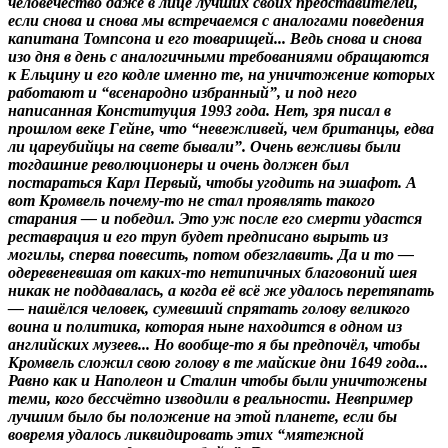
человечество даже в лице лучших своих представителей,
если снова и снова мы встречаемся с аналогами поведения
капитана Томпсона и его товарищей... Ведь снова и снова
изо дня в день с аналогичными требованиями обращаются
к Ельцину и его кодле именно те, на уничтожение которых
работают и “всенародно избранный”, и под него
написанная Конституция 1993 года. Нет, зря писал в
прошлом веке Гейне, что “невежливей, чем британцы, едва
ли цареубийцы на свете бывали”. Очень вежливы были
тогдашние революционеры и очень должен был
постараться Карл Первый, чтобы угодить на эшафот. А
вот Кромвель почему-то не стал проявлять такого
старания — и победил. Это уж после его смерти удастся
реставрация и его труп будет предписано вырыть из
могилы, сперва повесить, потом обезглавить. Да и то —
одеревеневшая от каких-то нетипичных благовоний шея
никак не поддавалась, а когда её всё же удалось перетяпать
— нашёлся человек, сумевший спрятать голову великого
воина и политика, которая ныне находится в одном из
английских музеев... Но вообще-то я бы предпочёл, чтобы
Кромвель сложил свою голову в те майские дни 1649 года...
Равно как и Наполеон и Сталин чтобы были уничтожены
теми, кого бессчётно изводили в реальности. Невпример
лучшим было бы положение на этой планете, если бы
вовремя удалось ликвидировать этих “мятежной