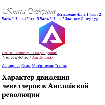
Вступление
Часть 1
Часть 2
Часть 3
Часть 4
Часть 5
Часть 6
Часть 7
Значение
Литература
Самые низкие цены на рендеринг
☆ от 50 руб./час ☆
AnaRender.io
Обращение
Семья
Изображения
Ссылки
Характер движения
левеллеров в Английской
революции