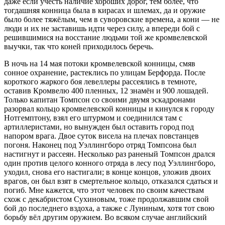
даже если учесть наличие хороших дорог, тем более, что
тогдашняя конница была в кирасах и шлемах, да и оружие
было более тяжёлым, чем в суворовские времена, а кони — не
люди и их не заставишь идти через силу, а впереди бой с
решившимися на восстание людьми той же кромвелевской
выучки, так что коней приходилось беречь.
В ночь на 14 мая потоки кромвелевской конницы, смяв
сонное охранение, растеклись по улицам Берфорда. После
короткого жаркого боя левеллеры рассеялись в темноте,
оставив Кромвелю 400 пленных, 12 знамён и 900 лошадей.
Только капитан Томпсон со своими двумя эскадронами
разорвал кольцо кромвелевской конницы и кинулся к городу
Нотгемптону, взял его штурмом и соединился там с
артиллеристами, но вынужден был оставить город под
напором врага. Двое суток висела на плечах повстанцев
погоня. Наконец под Уэллингборо отряд Томпсона был
настигнут и рассеян. Несколько раз раненый Томпсон дрался
один против целого конного отряда в лесу под Уэллингборо,
уходил, снова его настигали; в конце концов, уложив двоих
врагов, он был взят в смертельное кольцо, отказался сдаться и
погиб. Мне кажется, что этот человек по своим качествам
схож с декабристом Сухиновым, тоже продолжавшим свой
бой до последнего вздоха, а также с Луниным, хотя тот свою
борьбу вёл другим оружием. Во всяком случае английский