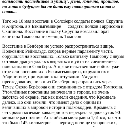
вольности наследников и убийц”. Дело, конечно, прошлое,
но хоть в будущем бы не дать ему повторяться снова и
снова...
Того же 10 мая восстали в Солсбери солдаты полков Скруппа
и Айртона, а в Бэкимгемшире — солдаты полков Гаррисона и
Скиппона. Восстание в полку Скруппа возглавил брат
капитана Томпсона знаменщик Томпсон.
Восстание в Бэнбери не успело распространиться вширь.
Полковник Рейнольдс, собрав верные парламенту части,
обрушился на восставших. Только капитану Томпсону с двумя
сотнями драгун удалось вырваться и уйти на соединение с
повстанцами в Солсбери. А правительственные войска уже
отрезали восставших в Бэкимгемшире и, окружив их в
Абдингтоне, принудили к капитуляции. Уходя от
преследования, полки из Солсбери переправились через
Темзу. Около Берфорда они соединились с отрядом Томпсона.
Утомлённые повстанцы заночевали в городе, не очень
заботясь об охране, так как имели сведения, что Кромвель
далеко. Но они забыли, что имеют дело с одним из
величайших в мировой истории полководцев. Кромвель с
четырьмя тысячами кавалеристов перекрыл за двое суток 90-
мильное расстояние. Английская миля равна 1,61 км, так что
это было 145 километров — переход почище суворовских,