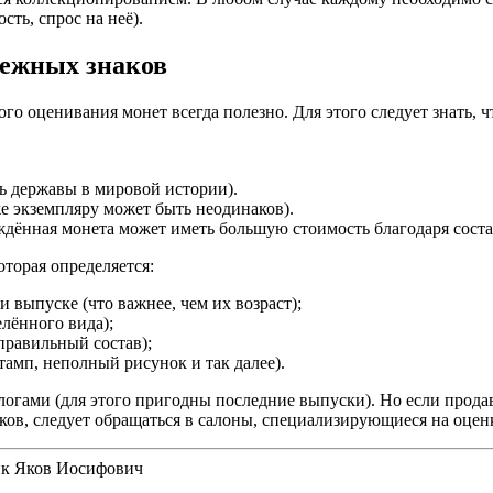
ть, спрос на неё).
нежных знаков
о оценивания монет всегда полезно. Для этого следует знать, ч
ль державы в мировой истории).
же экземпляру может быть неодинаков).
ждённая монета может иметь большую стоимость благодаря соста
торая определяется:
 выпуске (что важнее, чем их возраст);
лённого вида);
правильный состав);
амп, неполный рисунок и так далее).
гами (для этого пригодны последние выпуски). Но если продава
ов, следует обращаться в салоны, специализирующиеся на оценк
к Яков Иосифович