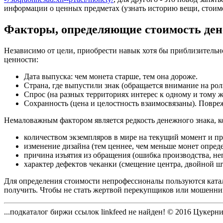
информации о ценных предметах (узнать историю вещи, стоимос
Факторы, определяющие стоимость де
Независимо от цели, приобрести навык хотя бы приблизительног
ценности:
Дата выпуска: чем монета старше, тем она дороже.
Страна, где выпустили знак (обращается внимание на ро
Спрос (на разных территориях интерес к одному и тому 
Сохранность (цена и целостность взаимосвязаны). Повре
Немаловажным фактором является редкость денежного знака, ко
количеством экземпляров в мире на текущий момент и при
изменение дизайна (тем ценнее, чем меньше монет опреде
причина изъятия из обращения (ошибка производства, не
характер дефектов чеканки (смещение центра, двойной шт
Для определения стоимости непрофессионалы пользуются катало
получить. Чтобы не стать жертвой перекупщиков или мошенник
...подкаталог биржи ссылок linkfeed не найден!
© 2016
Цукерни