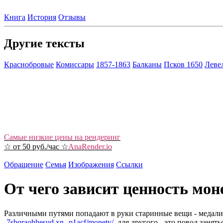
Книга
История
Отзывы
Другие тексты
Краснобровые
Комиссары
1857-1863
Балканы
Псков 1650
Леве
Самые низкие цены на рендеринг
☆ от 50 руб./час ☆
AnaRender.io
Обращение
Семья
Изображения
Ссылки
От чего зависит ценность мон
Различными путями попадают в руки старинные вещи - медали,
-7sbqraohhesud.xn--p1acf/monety/
, для другого - это повод зан