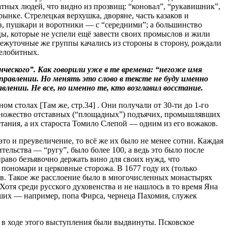
ратных людей, что видно из прозвищ: “коновал”, “рукавишник”,
ынке. Стрелецкая верхушка, дворяне, часть казаков и
ов, пушкари и воротники — с “середними”; а большинство
ы, которые не успели ещё завести своих промыслов и жили
межуточные же группы качались из стороны в сторону, рождали
челобитных.
ческого”. Как говорили уже в те времена: “негоже имя
правлении. Но менять это слово в тексте не буду именно
влении. Не все, но именно те, кто возглавил восстание.
 столах [Там же, стр.34] . Они получали от 30-ти до 1-го
и множество отставных (“площадных”) подъячих, промышлявших
тания, а их староста Томило Слепой — одним из его вожаков.
это и преувеличение, то всё же их было не менее сотни. Каждая
тельства — “ругу”, было более 100, а ведь это было после
раво безъявочно держать вино для своих нужд, что
 пономари и церковные сторожа. В 1677 году их (только
нов. Такое же расслоение было в многочисленных монастырях
тя среди русского духовенства и не нашлось в то время Яна
ших — например, попа Фирса, чернеца Пахомия, служек
 в ходе этого выступления были выдвинуты. Псковское