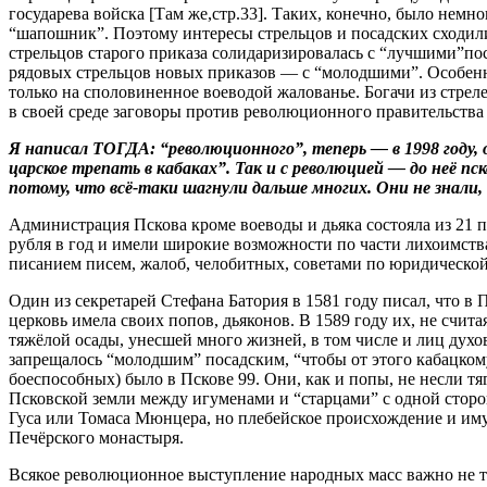
государева войска [Там же,стр.33]. Таких, конечно, было нем
“шапошник”. Поэтому интересы стрельцов и посадских сходились
стрельцов старого приказа солидаризировалась с “лучшими”пос
рядовых стрельцов новых приказов — с “молодшими”. Особенно
только на споловиненное воеводой жалованье. Богачи из стре
в своей среде заговоры против революционного правительств
Я написал ТОГДА: “революционного”, теперь — в 1998 году, 
царское трепать в кабаках”. Так и с революцией — до неё пс
потому, что всё-таки шагнули дальше многих. Они не знали, 
Администрация Пскова кроме воеводы и дьяка состояла из 21 п
рубля в год и имели широкие возможности по части лихоимст
писанием писем, жалоб, челобитных, советами по юридической
Один из секретарей Стефана Батория в 1581 году писал, что в П
церковь имела своих попов, дьяконов. В 1589 году их, не счит
тяжёлой осады, унесшей много жизней, в том числе и лиц духо
запрещалось “молодшим” посадским, “чтобы от этого кабацкому
боеспособных) было в Пскове 99. Они, как и попы, не несли тя
Псковской земли между игуменами и “старцами” с одной сторо
Гуса или Томаса Мюнцера, но плебейское происхождение и им
Печёрского монастыря.
Всякое революционное выступление народных масс важно не то