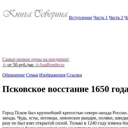
Вступление
Часть 1
Часть 2
Ч
Самые низкие цены на рендеринг
☆ от 50 руб./час ☆
AnaRender.io
Обращение
Семья
Изображения
Ссылки
Псковское восстание 1650 год
Город Псков был крупнейшей крепостью северо-запада России. 
запада. Чудь, эсты, литовцы, ливонские рыцари, поляки, швед
разу не был взят открытой силой. Только в 1240 году измена 