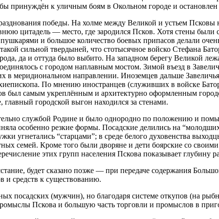
 бы принуждён к уличным боям в Окольном городе и остановлен 
 празднования победы. На холме между Великой и устьем Псков
евнюю цитадель — место, где зародился Псков. Хотя стены были
и пушкарями и большое количество боевых припасов делали очен
такой сильной твердыней, что стотысячное войско Стефана Бат
ода, да и оттуда было выбито. На западном берегу Великой леж
единялось с городом наплавным мостом. Зимой въезд в Завеличь
ущих в меридиональном направлении. Иноземцев дальше Завеличь
архиепископа. По мнению иностранцев (служивших в войске Батор
ов был самым укреплённым и архитектурно оформленным городом
, главный городской выгон находился за стенами.
ительно службой Родине и было однородно по положению и помыс
риняла особенно резкие формы. Посадские делились на “молодших
ужки угнетались “старцами”; в среде белого духовенства выход
ых семей. Кроме того были дворяне и дети боярские со своими
еречисление этих групп населения Пскова показывает глубину р
сстание, будет сказано позже — при передаче содержания Больш
ов и средств к существованию.
ных посадских (мужчин), но благодаря системе откупов (на рыбн
 промыслы Пскова и большую часть торговли и промыслов в приг