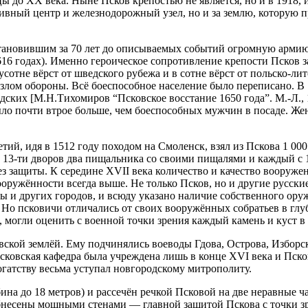
цы до ХХ века. Ныне Псков крепостью не является, но и в 1918,
ный центр и железнодорожный узел, но и за землю, которую пре
становившим за 70 лет до описываемых событий огромную армию
616 годах). Именно героическое сопротивление крепости Псков з
усотне вёрст от шведского рубежа и в сотне вёрст от польско-л
злом обороны. Всё боеспособное население было переписано. В 
дских [М.Н.Тихомиров “Псковское восстание 1650 года”. М.-Л., 19
было почти втрое больше, чем боеспособных мужчин в посаде. Ж
ий, идя в 1512 году походом на Смоленск, взял из Пскова 1 000
— с 13-ти дворов два пищальника со своими пищалями и каждый с
без защиты. К середине XVII века количество и качество вооруже
оружённости всегда выше. Не только Псков, но и другие русские
 и других городов, и всюду указано наличие собственного оруж
. Но псковичи отличались от своих вооружённых собратьев в глу
 могли оценить с военной точки зрения каждый камень и куст в 
ковской землёй. Ему подчинялись воеводы Гдова, Острова, Избор
ковская кафедра была учреждена лишь в конце XVI века и Пско
гатству весьма уступал новгородскому митрополиту.
на до 18 метров) и рассечён речкой Псковой на две неравные час
обнесены мощными стенами — главной защитой Пскова с точки з