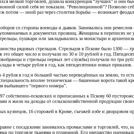
хся мелкой торговлей, душила конкуренция “лучших” и они быст
ционной силой себя не показали. “Революционной”? Позволю себ
уж потом — иной раз через столетия борьбы — возникает феодал
поборов со стороны воеводы и дьяков. Занимались они ремеслом
из упоминаемых в документах прозвищ. Женщины в переписях не
стрельцы, пушкари или закладывались за монастыри и архиеписко
нства рядовых стрельцов. Стрельцов в Пскове было 1300 — три 
 это общее число и получали по 30 и 10 рублей в год. Пятидесят
овобранцы и стрельцы первых лет службы) получали по три рубля 
лады в четыре рубля в год, как пятидесятники новых приказов.
о 4 рубля в год и большей частью переведённых на землю, то ес
е специальность вполне техническая — башенные ворота такой кр
для выбывшего “первого номера”.
7 собственно-псковских и приписанных к Пскову 60 пусторожск
ами и жили на доходы от сельскохозяйственной продукции свои
ых кузнецов, 16 сторожей в Кроме, съезжей избе и дворцовом пр
равне с посадскими занималось промыслами и торговлей, что, на
ки по торговле тканями и пушниной. Его имущество оценивалось