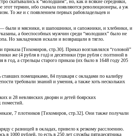
ро скатывались к “молодшим”, но, как и всякие середняки,
е этот термин, ибо сначала появляются революционеры, а уж
изм. То же и с появлением первых рабовладельцев и
 — были и мясники, и шапошники, и сапожники, и хлебники, и
 указаны, а боеспособных мужчин среди “молодших” было не
па. Но закладчиков искали и возвращали в тягло.
приказа [Тихомиров, стр.30]. Приказ возглавлялся “головой”
ники же (4 рубля в год) и десятники (три рубля с полтиной в
в год, а стрельцы старого приказа (их было в 1648 году 205
ть ставших помещиками, 84 пушкаря с окладами по калибру
епости требовали знаний и умения, а также хоть нескольких
их и 28 невлянских дворян и детей боярских
х поместий.
иказе, 7 плотников [Тихомиров, стр.32]. Они также получали
ряду с разницей в окладах, привело к резкому расслоению.
 в 1000 рублей, то есть в 250 лет службы пятидесятника