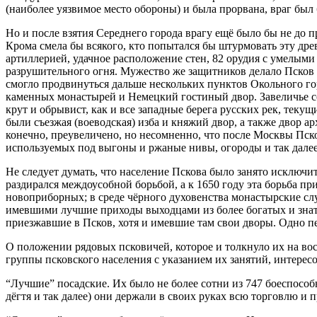
(наиболее уязвимое место обороны) и была прорвана, враг был
Но и после взятия Середнего города врагу ещё было бы не до
Крома смела бы всякого, кто попытался бы штурмовать эту др
артиллерией, удачное расположение стен, 82 орудия с умелым
разрушительного огня. Мужество же защитников делало Псков 
смогло продвинуться дальше нескольких пунктов Окольного гор
каменных монастырей и Немецкий гостиный двор. Завеличье со
крут и обрывист, как и все западные берега русских рек, тек
были съезжая (воеводская) изба и княжий двор, а также двор 
конечно, преувеличено, но несомненно, что после Москвы Пск
используемых под выгоны и ржаные нивы, огороды и так далее
Не следует думать, что население Пскова было занято исключ
раздирался междоусобной борьбой, а к 1650 году эта борьба п
новоприборных; в среде чёрного духовенства монастырские сл
имевшими лучшие приходы выходцами из более богатых и знатн
приезжавшие в Псков, хотя и имевшие там свои дворы. Одно п
О положении рядовых псковичей, которое и толкнуло их на во
группы псковского населения с указанием их занятий, интерес
“Лучшие” посадские. Их было не более сотни из 747 боеспособ
дёгтя и так далее) они держали в своих руках всю торговлю и