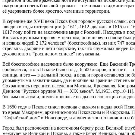
гарнизон и более вражеская нога не вступала на псковские ули
оккупацию очень большой кровью — не только за административ
её удерживать более яростно, чем иные территории.
В середине же XVII века Псков был городом русской славы, о
шведов в годы интервенции (в 1611, 1612. дважды в 1615 и в 1
1617 году пойти на заключение мира с Россией. Находясь в пол
Являясь крупным торговым центром, он в первую голову был у
и всяких людей 2 172 человек” (боеспособных), из них 747 поса
стрельцы, дворяне и дети боярские, так что служилых людей 
духовенство в “росписном списке” не указаны.
Всё боеспособное население было вооружено. Ещё Василий Трет
сообщается, что в Пскове было тогда 6 500 дворов, а значит 
свинца, и это — в дальний поход, а ведь и город оставался не 
упомянутыми захватчиками, да и вообще на границе степень во
Сохранились переписи населения Москвы, Ярославля, Костромы
Денисов “Русское оружие XI — XIX веков”. М.1953. стр.10-11]
боевым опытом и, помня прошлые осады со слов отцов и дедов,
В 1650 году в Пскове сидел воевода с дьяком и ведал всей Пс
то время Макарием, архиепископом Псковским и Изборским. Пс
“Софийский дом” в Новгороде, и архиепископ по влиянию и бо
Город был расположен на восточном берегу реки Великой (глуби
междуречье Великой и Псковы, а также берег Великой, были 