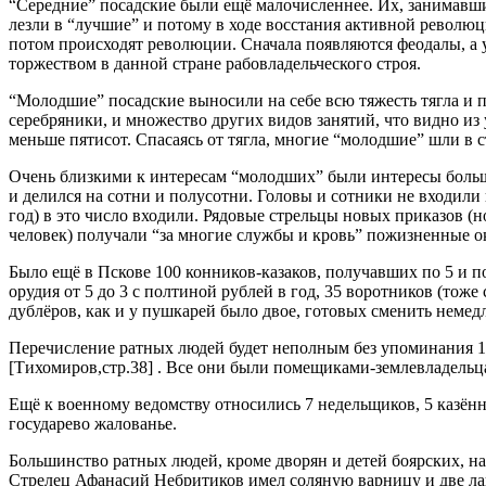
“Середние” посадские были ещё малочисленнее. Их, занимавши
лезли в “лучшие” и потому в ходе восстания активной револю
потом происходят революции. Сначала появляются феодалы, а 
торжеством в данной стране рабовладельческого строя.
“Молодшие” посадские выносили на себе всю тяжесть тягла и 
серебряники, и множество других видов занятий, что видно 
меньше пятисот. Спасаясь от тягла, многие “молодшие” шли в 
Очень близкими к интересам “молодших” были интересы больши
и делился на сотни и полусотни. Головы и сотники не входили в
год) в это число входили. Рядовые стрельцы новых приказов (н
человек) получали “за многие службы и кровь” пожизненные ок
Было ещё в Пскове 100 конников-казаков, получавших по 5 и п
орудия от 5 до 3 с полтиной рублей в год, 35 воротников (тож
дублёров, как и у пушкарей было двое, готовых сменить неме
Перечисление ратных людей будет неполным без упоминания 19
[Тихомиров,стр.38] . Все они были помещиками-землевладельц
Ещё к военному ведомству относились 7 недельщиков, 5 казённ
государево жалованье.
Большинство ратных людей, кроме дворян и детей боярских, на
Стрелец Афанасий Небритиков имел соляную варницу и две лав