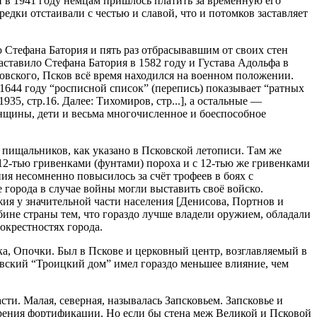
 и в 1941 году немцам пришлось платить за временную его
дки отстаивали с честью и славой, что и потомков заставляет
 Стефана Батория и пять раз отбрасывавшим от своих стен
аставило Стефана Батория в 1582 году и Густава Адольфа в
итовского, Псков всё время находился на военном положении.
1644 году “росписной список” (перепись) показывает “ратных
35, стр.16. Далее: Тихомиров, стр...], а остальные —
енщины, дети и весьма многочисленное и боеспособное
 пищальников, как указано в Псковской летописи. Там же
 12-тью гривенками (фунтами) пороха и с 12-тью же гривенками
ния несомненно повысилось за счёт трофеев в боях с
 города в случае войны могли выставить своё войско.
ия у значительной части населения [Денисова, Портнов и
бине страны тем, что гораздо лучше владели оружием, обладали
окрестностях города.
ска, Опочки. Был в Пскове и церковный центр, возглавляемый в
вский “Троицкий дом” имел гораздо меньшее влияние, чем
ти. Малая, северная, называлась Запсковьем. Запсковье и
рения фортификации. Но если бы стена меж Великой и Псковой