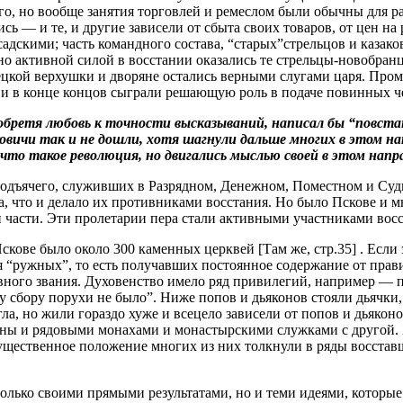
ного, но вообще занятия торговлей и ремеслом были обычны для 
 — и те, и другие зависели от сбыта своих товаров, от цен на р
адскими; часть командного состава, “старых”стрельцов и казак
 активной силой в восстании оказались те стрельцы-новобранц
лецкой верхушки и дворяне остались верными слугами царя. Про
а и в конце концов сыграли решающую роль в подаче повинных 
обретя любовь к точности высказываний, написал бы “повстан
ковичи так и не дошли, хотя шагнули дальше многих в этом на
что такое революция, но двигались мыслью своей в этом напра
одъячего, служивших в Разрядном, Денежном, Поместном и Судном
ва, что и делало их противниками восстания. Но было Пскове 
 части. Эти пролетарии пера стали активными участниками восс
скове было около 300 каменных церквей [Там же, стр.35] . Если 
ая “ружных”, то есть получавших постоянное содержание от прави
вного звания. Духовенство имело ряд привилегий, например — п
 сбору порухи не было”. Ниже попов и дьяконов стояли дьячки,
гла, но жили гораздо хуже и всецело зависели от попов и дьяко
ны и рядовыми монахами и монастырскими служками с другой. Хо
ущественное положение многих из них толкнули в ряды восстав
лько своими прямыми результатами, но и теми идеями, которые