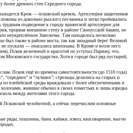
у более древних стен Середнего города.
ы находится Кром — псковский кремль. Артиллерия защитников
 сложены из довольно рыхлого песчаника и легко пробивались
ь трудным подведение к городу вражеской артиллерии для
ория, прорвав внешнюю стену в районе Свинусской башни, не
ало неукреплённое Завеличье. Там находилось несколько
е был также в районе моста, так как западный берег Великой
я не пускали — опасались шпионажа. В Кроме и возле него
ия), Псков величиной и красотой не уступал Парижу, что,
 Московского государства. Хотя в городе был ряд пустырей,
лам. Псков ещё во времена самостоятельности (до 1510 года)
”, “середних” и “лучших”; стрельцы делились на старых и
цы из плебейской среды враждовали с более обеспеченными и
 холопами, жившие обычно в своих поместьях и лишь изредка
аскола между жителями этого города.
ой Псковской челобитной, а сейчас перечислим основные
ые ряды, пошлины, бани, кабаки, извоз, квасоварение, выгон
ородах.