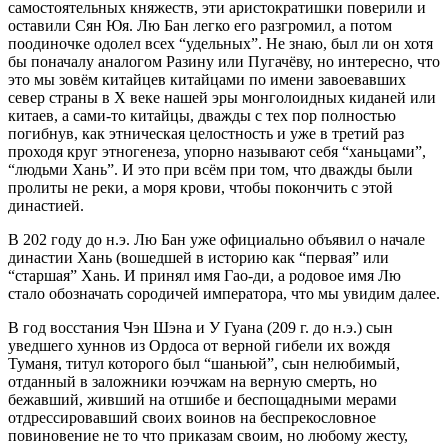
самостоятельных княжеств, эти аристократишки поверили и
оставили Сян Юя. Лю Бан легко его разгромил, а потом
поодиночке одолел всех “удельных”. Не знаю, был ли он хотя
бы поначалу аналогом Разину или Пугачёву, но интересно, что
это мы зовём китайцев китайцами по имени завоевавших
север страны в Х веке нашей эры монголоидных киданей или
китаев, а сами-то китайцы, дважды с тех пор полностью
погибнув, как этническая целостность и уже в третий раз
проходя круг этногенеза, упорно называют себя “ханьцами”,
“людьми Хань”. И это при всём при том, что дважды были
пролиты не реки, а моря крови, чтобы покончить с этой
династией.
В 202 году до н.э. Лю Бан уже официально объявил о начале
династии Хань (вошедшей в историю как “первая” или
“старшая” Хань. И принял имя Гао-ди, а родовое имя Лю
стало обозначать сородичей императора, что мы увидим далее.
В год восстания Чэн Шэна и У Гуана (209 г. до н.э.) сын
уведшего хуннов из Ордоса от верной гибели их вождя
Туманя, титул которого был “шаньюй”, сын нелюбимый,
отданный в заложники юэчжам на верную смерть, но
бежавший, живший на отшибе и беспощадными мерами
отдрессировавший своих воинов на беспрекословное
повиновение не то что приказам своим, но любому жесту,