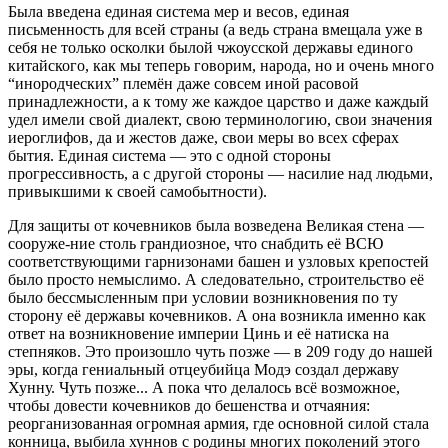
Была введена единая система мер и весов, единая
письменность для всей страны (а ведь страна вмещала уже в
себя не только осколки былой чжоусской державы единого
китайского, как мы теперь говорим, народа, но и очень много
“инородческих” племён даже совсем иной расовой
принадлежности, а к тому же каждое царство и даже каждый
удел имели свой диалект, свою терминологию, свои значения
иероглифов, да и жестов даже, свои меры во всех сферах
бытия. Единая система — это с одной стороны
прогрессивность, а с другой стороны — насилие над людьми,
привыкшими к своей самобытности).
Для защиты от кочевников была возведена Великая стена —
сооруже-ние столь грандиозное, что снабдить её ВСЮ
соответствующими гарнизонами башен и узловых крепостей
было просто немыслимо. А следовательно, строительство её
было бессмысленным при условии возникновения по ту
сторону её державы кочевников. А она возникла именно как
ответ на возникновение империи Цинь и её натиска на
степняков. Это произошло чуть позже — в 209 году до нашей
эры, когда гениальный отцеубийца Модэ создал державу
Хунну. Чуть позже... А пока что делалось всё возможное,
чтобы довести кочевников до бешенства и отчаяния:
реорганизованная огромная армия, где основной силой стала
конница, выбила хуннов с родины многих поколений этого