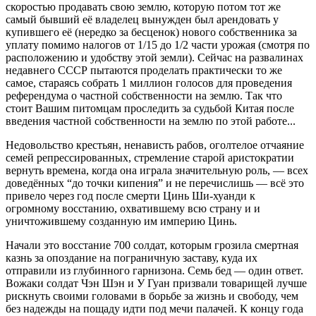
скоростью продавать свою землю, которую потом тот же
самый бывший её владелец вынужден был арендовать у
купившего её (нередко за бесценок) нового собственника за
уплату помимо налогов от 1/15 до 1/2 части урожая (смотря по
расположению и удобству этой земли). Сейчас на развалинах
недавнего СССР пытаются проделать практически то же
самое, стараясь собрать 1 миллион голосов для проведения
референдума о частной собственности на землю. Так что
стоит Вашим питомцам проследить за судьбой Китая после
введения частной собственности на землю по этой работе...
Недовольство крестьян, ненависть рабов, оголтелое отчаяние
семей репрессированных, стремление старой аристократии
вернуть времена, когда она играла значительную роль, — всех
доведённых “до точки кипения” и не перечислишь — всё это
привело через год после смерти Цинь Ши-хуанди к
огромному восстанию, охватившему всю страну и и
уничтожившему созданную им империю Цинь.
Начали это восстание 700 солдат, которым грозила смертная
казнь за опоздание на пограничную заставу, куда их
отправили из глубинного гарнизона. Семь бед — один ответ.
Вожаки солдат Чэн Шэн и У Гуан призвали товарищей лучше
рискнуть своими головами в борьбе за жизнь и свободу, чем
без надежды на пощаду идти под мечи палачей. К концу года