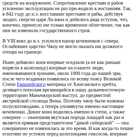
средств на вооружение. Сопротивление крестьян и рабов
усилению эксплуатации не раз при-водило к востаниям. Так,
в 842 году до н.э. восставшие крестьяне и рабы, действуя
заодно, свергли царя Ли-вана и добились ряда уступок, что,
конечно, принесло им только временное облегчение, так как
они не изменили государственного строя.
В VIII веке до н.э. усилился напор кочевников с севера.
Ослабевшее царство Чжоу не могло оказать им должного
отпора на границе.
Ныне добавлю: коня впервые оседлали (а не как раньше
впрягли в колесницу) впервые на планете люди,
именовавшиеся хуннами, около 1000 года до нашей эры,
после чего всадники появились по всему поясу Великой
Степи
Евразийского
материка от Хинганского хребта,
делящего пополам врезающийся в нашу дальневосточную
территорию Маньчжурский выступ, до предместий
австрийской столицы Вены. Поэтому чжоу были названы
полускотоводами, а теперь упомянуты именно настоящие
кочевники. Дикие кони водились именно в степи, а также
севернее — нынешняя якутская порода лошадей как раз и
является прямым представителем “дикой сибирской” — она
совершенно не изменилась за это время. И как когда-то пешие
египтяне не устояли перед колесницами гиксосов, впервые