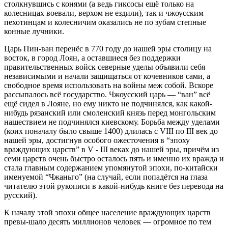
столкнувшись с конями (а ведь гиксосы ещё только на
колесницах воевали, верхом не ездили), так и чжоусским
пехотинцам и колесничим оказались не по зубам степные
конные лучники.
Царь Пин-ван перенёс в 770 году до нашей эры столицу на
восток, в город Лоян, а оставшиеся без поддержки
правительственных войск северные уделы объявили себя
независимыми и начали защищаться от кочевников сами, а
свободное время использовать на войны меж собой. Вскоре
рассыпалось всё государство. Чжоусский царь — “ван” всё
ещё сидел в Лояне, но ему никто не подчинялся, как какой-
нибудь рязанский или смоленский князь перед монгольским
нашествием не подчинялся киевскому. Борьба между уделами
(коих поначалу было свыше 1400) длилась с VIII по III век до
нашей эры, достигнув особого ожесточения в “эпоху
враждующих царств” в V - III веках до нашей эры, причём из
семи царств очень быстро осталось пять и именно их вражда и
стала главным содержанием упомянутой эпохи, по-китайски
именуемой “Чжаньго” (на случай, если попадётся на глаза
читателю этой рукописи в какой-нибудь книге без перевода на
русский).
К началу этой эпохи общее население враждующих царств
превы-шало десять миллионов человек — огромное по тем