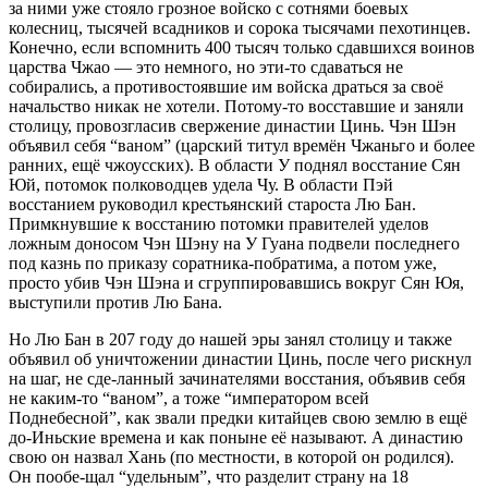
за ними уже стояло грозное войско с сотнями боевых
колесниц, тысячей всадников и сорока тысячами пехотинцев.
Конечно, если вспомнить 400 тысяч только сдавшихся воинов
царства Чжао — это немного, но эти-то сдаваться не
собирались, а противостоявшие им войска драться за своё
начальство никак не хотели. Потому-то восставшие и заняли
столицу, провозгласив свержение династии Цинь. Чэн Шэн
объявил себя “ваном” (царский титул времён Чжаньго и более
ранних, ещё чжоусских). В области У поднял восстание Сян
Юй, потомок полководцев удела Чу. В области Пэй
восстанием руководил крестьянский староста Лю Бан.
Примкнувшие к восстанию потомки правителей уделов
ложным доносом Чэн Шэну на У Гуана подвели последнего
под казнь по приказу соратника-побратима, а потом уже,
просто убив Чэн Шэна и сгруппировавшись вокруг Сян Юя,
выступили против Лю Бана.
Но Лю Бан в 207 году до нашей эры занял столицу и также
объявил об уничтожении династии Цинь, после чего рискнул
на шаг, не сде-ланный зачинателями восстания, объявив себя
не каким-то “ваном”, а тоже “императором всей
Поднебесной”, как звали предки китайцев свою землю в ещё
до-Иньские времена и как поныне её называют. А династию
свою он назвал Хань (по местности, в которой он родился).
Он пообе-щал “удельным”, что разделит страну на 18