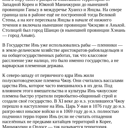
Западной Кореи и Южной Маньчжурии до нынешней
провинции Ганьсу в междуречье Хуанхэ и Янцзы. На севере
граница шла в районе ещё не построенной тогда Великой
Стены, а на юге пересекала Янцзы в начале её нижнего
течения и включала нынешние провинции Чжэцзян и Аньхой.
Столицей был город Шанцю (в нынешней провинции Хэнань
— город Аньян).
В Государстве Инь уже использовались рабы — пленники —
в земле-дельческом хозяйстве аристократов-рабовладельцев и
на ообщегосударственных работах, так что классовое
расслоение уже налицо, это было именно государство, а не
варварская племенная держава.
К северо-западу от первичного ядра Инь жили
полускотоводческие племена Чжоу. Они считались вассалами
царства Инь, которое часто вмешивалось в их дела. Под
влиянием этого вмешательства и культуры Инь чжоусские
племена быстро утратили первобытно-общинный строй и
создали своё государство. В XI веке до н.э. усилившееся Чжоу
перешло в наступление на Инь. Царь У-ван в 1076 году до н.э.
разгро-мил иньское войско и в 1069 году до н.э. полностью
подчинил терри-торию Инь (если не считать отпадения
населённых не предками китайцев территорий в Корее,
Маньчжурии и Ордосе — так называется территория,