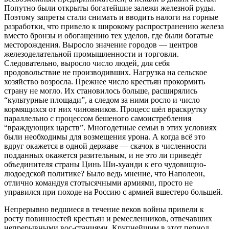
Попутно были открыты богатейшие залежи железной руды.
Поэтому запреты стали снимать и вводить налоги на горные
разработки, что привело к широкому распространению железа
вместо бронзы и обогащению тех уделов, где были богатые
месторождения. Выросло значение городов — центров
железоделательной промышленности и торговли.
Следовательно, выросло число людей, для себя
продовольствие не производивших. Нагрузка на сельское
хозяйство возросла. Прежнее число крестьян прокормить
страну не могло. Их становилось больше, расширялись
“культурные площади”, а следом за ними росло и число
кормящихся от них чиновников. Процесс шёл враскрутку
параллельно с процессом бешеного самоистребления
“враждующих царств”. Многодетные семьи в этих условиях
были необходимы для возмещения урона. А когда всё это
вдруг окажется в одной державе — скачок в численности
подданных окажется разительным, и не это ли приведёт
объединителя страны Цинь Ши-хуанди к его чудовищно-
людоедской политике? Было ведь мнение, что Наполеон,
отлично командуя стотысячными армиями, просто не
управился при походе на Россию с армией вшестеро большей.
Непрерывно ведшиеся в течение веков войны привели к
росту повинностей крестьян и ремесленников, отвечавших
непрерывными вос-станиями. Крупнейшим в этот период