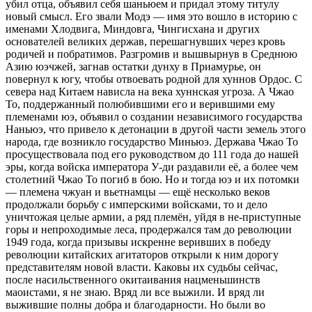
убил отца, объявил себя шаньюем и придал этому титулу
новый смысл. Его звали Модэ — имя это вошло в историю с
именами Хлодвига, Миндовга, Чингисхана и других
основателей великих держав, перешагнувших через кровь
родичей и побратимов. Разгромив и вышвырнув в Среднюю
Азию юэчжей, загнав остатки дунху в Приамурье, он
повернул к югу, чтобы отвоевать родной для хуннов Ордос. С
севера над Китаем нависла на века хуннская угроза. А Чжао
То, поддержанный полюбившими его и верившими ему
племенами юэ, объявил о создании независимого государства
Наньюэ, что привело к детонации в другой части земель этого
народа, где возникло государство Миньюэ. Держава Чжао То
просуществовала под его руководством до 111 года до нашей
эры, когда войска императора У-ди раздавили её, а более чем
столетний Чжао То погиб в бою. Но и тогда юэ и их потомки
— племена чжуан и вьетнамцы — ещё несколько веков
продолжали борьбу с имперскими войсками, то и дело
уничтожая целые армии, а ряд племён, уйдя в не-приступные
горы и непроходимые леса, продержался там до революции
1949 года, когда призывы искренне веривших в победу
революции китайских агитаторов открыли к ним дорогу
представителям новой власти. Каковы их судьбы сейчас,
после насильственного окитаивания нацменьшинств
маоистами, я не знаю. Вряд ли все выжили. И вряд ли
выжившие полны добра и благодарности. Но были во