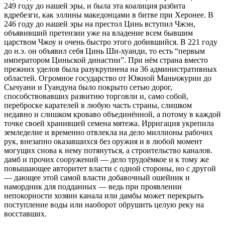
249 году до нашей эры, и была эта коалиция разбита
вдребезги, как эллины македонцами в битве при Херонее. В
246 году до нашей эры на престол Цинь вступил Чжэн,
объявивший претензии уже на владение всем бывшим
царством Чжоу и очень быстро этого добившийся. В 221 году
до н.э. он объявил себя Цинь Ши-хуанди, то есть “первым
императором Циньской династии”. При нём страна вместо
прежних уделов была разукрупнена на 36 административных
областей. Огромное государство от Южной Маньчжурии до
Сычуани и Гуандуна было покрыто сетью дорог,
способствовавших развитию торговли и, само собой,
переброске карателей в любую часть страны, слишком
недавно и слишком кроваво объединённой, а потому в каждой
точке своей хранившей семена мятежа. Ирригация укрепила
земледелие и временно отвлекла на дело миллионы рабочих
рук, внезапно оказавшихся без оружия и в любой момент
могущих снова к нему потянуться, а строительство каналов.
дамб и прочих сооружений — дело трудоёмкое и к тому же
повышающее авторитет власти с одной стороны, но с другой
— дающее этой самой власти добавочный ошейник и
намордник для подданных — ведь при проявлении
непокорности хозяин канала или дамбы может перекрыть
поступление воды или наоборот обрушить целую реку на
восставших.