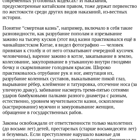
современных уголовных кодексах? И наказания,
предусмотренные китайским правом, тоже держат первенство
по жестокости среди других видов наказаний, из-вестных
истории.
Понятие “смертная казнь”, например, включало в себя такие
разновидности, как разрубание пополам и изрезывание
заживо на тысячу кусков (этот вид казни практиковался ещё в
чанкайшистском Китае, я видел фотографию — человек
привязан к столбу и от него отхватывают очередной кусочек
человечины), варение заживо в котле, закапывание в землю,
колесование, закупоривание в утыканную внутри гвоздями
бочку и скармливание голодным крысам. Широко
практиковалось отрубание рук и ног, ампутация их,
разрубание коленных суставов, выкалывание пикой глаз,
вырывание рёбер, клеймение и татуировка, отсечение носа (за
уличную драку), забивание насмерть тремя-пятью сотнями
ударов бамбуковыми палками разного диаметра с разным,
естественно, уровнем мучительности казни, оскопление
(кастрирование) мужчин и замуровывание женщин,
обращение в государственных рабов.
Законы освобождали от ответственности только малолетних
(до восьми лет) детей, престарелых (старше восьмидесяти лет)
и безумных. Если преступление нарушало важные для
государства законы, то закон о круговой поруке обрушивал то