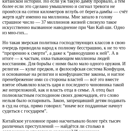
китайской истории. Но если уж такую дамбу прорвало, а тем
более если это сделано умышленно и сигнал тревоги не
пронёсся на сотни километров вглубь от берега-дамбы — счёт
жертв идёт именно на миллионы. Мне запало в голову
страшное число — 37 миллионов жизней слизнуло такое
искусственно вызванное наводнение при Чан Кай-ши. Одно
из мно-гих...
Но такая зверская политика господствующих классов в свою
очередь приводила народ к полному бесстрашию, к не то что
“презрению к смерти”, а даже к “равнодушию к ней”. А в
итоге — к частым, охва-тывающим миллионы людей
восстаниям. Для борьбы с ними было мало одного оружия. И
религия — культ предков, и философская система Конфуция,
и основанные на религии и конфуцианстве законы, и наглое
пренебрежение ими со стороны властей — всё это вместе
взятое объявляло власть царя и последнего чиновника такой
же непреложной, как и власть отца в семье. А отец был
полновластным господином своих домочадцев, его слово
нельзя было оспаривать. Закон, запрещавший детям подавать
в суд на отца, прямо говорил: “иначе все подданные начнут
судиться с государем”.
Китайское уголовное право насчитывало более трёх тысяч
различных преступлений — найдётся ли столько в