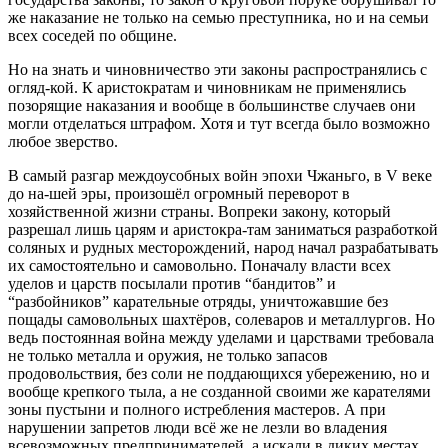
же наказание не только на семью преступника, но и на семьи
всех соседей по общине.
Но на знать и чиновничество эти законы распространялись с
огляд-кой. К аристократам и чиновникам не применялись
позорящие наказания и вообще в большинстве случаев они
могли отделаться штрафом. Хотя и тут всегда было возможно
любое зверство.
В самый разгар междоусобных войн эпохи Чжаньго, в V веке
до на-шей эры, произошёл огромный переворот в
хозяйственной жизни страны. Вопреки закону, который
разрешал лишь царям и аристокра-там заниматься разработкой
соляных и рудных месторождений, народ начал разрабатывать
их самостоятельно и самовольно. Поначалу власти всех
уделов и царств посылали против “бандитов” и
“разбойников” карательные отряды, уничтожавшие без
пощады самовольных шахтёров, солеваров и металлургов. Но
ведь постоянная война между уделами и царствами требовала
не только металла и оружия, не только запасов
продовольствия, без соли не поддающихся убережению, но и
вообще крепкого тыла, а не созданной своими же карателями
зоны пустыни и полного истребления мастеров. А при
нарушении запретов люди всё же не лезли во владения
всевозможных предпринимателей, а искали в диких местах.