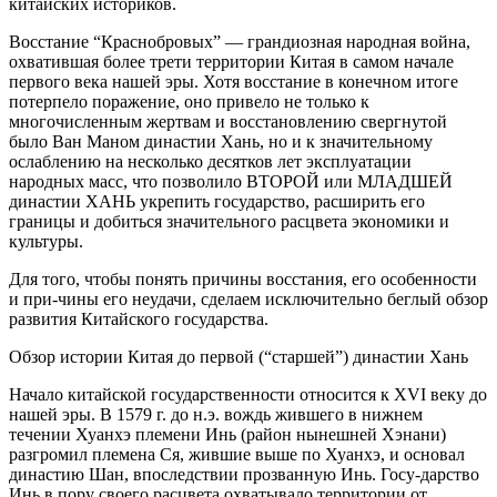
китайских историков.
Восстание “Краснобровых” — грандиозная народная война,
охватившая более трети территории Китая в самом начале
первого века нашей эры. Хотя восстание в конечном итоге
потерпело поражение, оно привело не только к
многочисленным жертвам и восстановлению свергнутой
было Ван Маном династии Хань, но и к значительному
ослаблению на несколько десятков лет эксплуатации
народных масс, что позволило ВТОРОЙ или МЛАДШЕЙ
династии ХАНЬ укрепить государство, расширить его
границы и добиться значительного расцвета экономики и
культуры.
Для того, чтобы понять причины восстания, его особенности
и при-чины его неудачи, сделаем исключительно беглый обзор
развития Китайского государства.
Обзор истории Китая до первой (“старшей”) династии Хань
Начало китайской государственности относится к XVI веку до
нашей эры. В 1579 г. до н.э. вождь жившего в нижнем
течении Хуанхэ племени Инь (район нынешней Хэнани)
разгромил племена Ся, жившие выше по Хуанхэ, и основал
династию Шан, впоследствии прозванную Инь. Госу-дарство
Инь в пору своего расцвета охватывало территории от