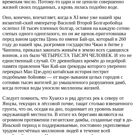
временам число. Потому-то цари и не ценили совершенно
жизней своих подданных, а кровь лилась подобно воде.
Оно, конечно, впечатляет, когда в XI веке уже нашей эры
византий-ский император Василий Второй Болгаробойца
ослепил 18 тысяч пленных болгар, оставив на каждую сотню
слепых одного одноглазого, но он же щенок-приготовишка
перед ваном царства Цинь по имени Бай-ци, который в 260
году до нашей эры, разгромив государство Чжао в битве у
Чанпина, приказал закопать живьём в землю всех сдавшихся
воинов, а их было ЧЕТЫРЕСТА ТЫСЯЧ ЧЕЛОВЕК. И это не
единственный случай. От древнейших времён до недоброй
памяти правления Чан Кай-ши (рекорды которого уверенно
перекрыл Мао Цзе-дун) китайская история пестрит
подобными бойнями — от выре-зывания целых городов с
сотнями тысяч жителей до умышленного разрушения дамб,
когда потоки воды уносили миллионы жизней.
Следует помнить, что Хуанхэ и ряд других рек к северу от
Янцзы, текущих в лёссовой почве, тащат столько взвешенного
грунта, что он, оседая на дно, поднимает их уровень выше
окружающей местности. В итоге их берегами являются на
огромном протяжении гигантские дамбы, созданные ещё в до-
Иньский период и поддерживаемые, постоянно укрепляемые
трудом несчётных миллионов людей в течение всей