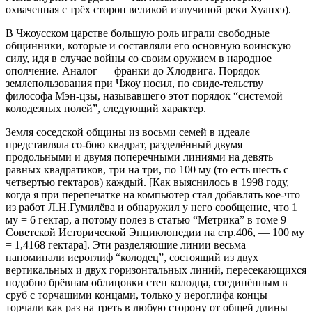
охваченная с трёх сторон великой излучиной реки Хуанхэ).
В Чжоусском царстве большую роль играли свободные
общинники, которые и составляли его основную воинскую
силу, идя в случае войны со своим оружием в народное
ополчение. Аналог — франки до Хлодвига. Порядок
землепользования при Чжоу носил, по свиде-тельству
философа Мэн-цзы, называвшего этот порядок “системой
колодезных полей”, следующий характер.
Земля соседской общины из восьми семей в идеале
представляла со-бою квадрат, разделённый двумя
продольными и двумя поперечными линиями на девять
равных квадратиков, три на три, по 100 му (то есть шесть с
четвертью гектаров) каждый. [Как выяснилось в 1998 году,
когда я при перепечатке на компьютер стал добавлять кое-что
из работ Л.Н.Гумилёва и обнаружил у него сообщение, что 1
му = 6 гектар, а потому полез в статью “Метрика” в томе 9
Советской Исторической Энциклопедии на стр.406, — 100 му
= 1,4168 гектара]. Эти разделяющие линии весьма
напоминали иероглиф “колодец”, состоящий из двух
вертикальных и двух горизонтальных линий, пересекающихся
подобно брёвнам облицовки стен колодца, соединённым в
сруб с торчащими концами, только у иероглифа концы
торчали как раз на треть в любую сторону от общей длины