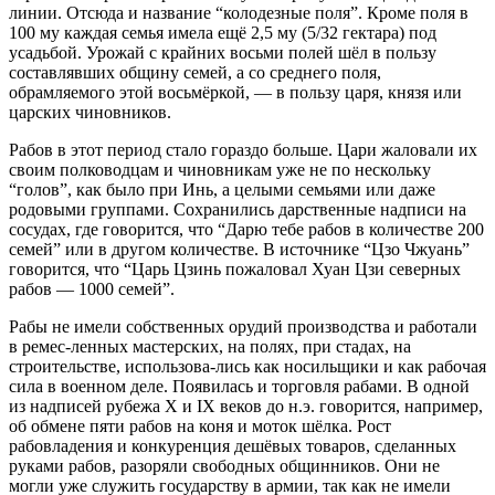
линии. Отсюда и название “колодезные поля”. Кроме поля в
100 му каждая семья имела ещё 2,5 му (5/32 гектара) под
усадьбой. Урожай с крайних восьми полей шёл в пользу
составлявших общину семей, а со среднего поля,
обрамляемого этой восьмёркой, — в пользу царя, князя или
царских чиновников.
Рабов в этот период стало гораздо больше. Цари жаловали их
своим полководцам и чиновникам уже не по нескольку
“голов”, как было при Инь, а целыми семьями или даже
родовыми группами. Сохранились дарственные надписи на
сосудах, где говорится, что “Дарю тебе рабов в количестве 200
семей” или в другом количестве. В источнике “Цзо Чжуань”
говорится, что “Царь Цзинь пожаловал Хуан Цзи северных
рабов — 1000 семей”.
Рабы не имели собственных орудий производства и работали
в ремес-ленных мастерских, на полях, при стадах, на
строительстве, использова-лись как носильщики и как рабочая
сила в военном деле. Появилась и торговля рабами. В одной
из надписей рубежа X и IX веков до н.э. говорится, например,
об обмене пяти рабов на коня и моток шёлка. Рост
рабовладения и конкуренция дешёвых товаров, сделанных
руками рабов, разоряли свободных общинников. Они не
могли уже служить государству в армии, так как не имели