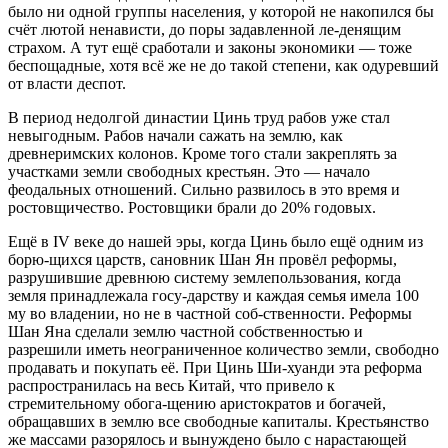
было ни одной группы населения, у которой не накопился бы
счёт лютой ненависти, до поры задавленной ле-денящим
страхом. А тут ещё сработали и законы экономики — тоже
беспощадные, хотя всё же не до такой степени, как одуревший
от власти деспот.
В период недолгой династии Цинь труд рабов уже стал
невыгодным. Рабов начали сажать на землю, как
древнеримских колонов. Кроме того стали закреплять за
участками земли свободных крестьян. Это — начало
феодальных отношений. Сильно развилось в это время и
ростовщичество. Ростовщики брали до 20% годовых.
Ещё в IV веке до нашей эры, когда Цинь было ещё одним из
борю-щихся царств, сановник Шан Ян провёл реформы,
разрушившие древнюю систему землепользования, когда
земля принадлежала госу-дарству и каждая семья имела 100
му во владении, но не в частной соб-ственности. Реформы
Шан Яна сделали землю частной собственностью и
разрешили иметь неограниченное количество земли, свободно
продавать и покупать её. При Цинь Ши-хуанди эта реформа
распространилась на весь Китай, что привело к
стремительному обога-щению аристократов и богачей,
обращавших в землю все свободные капиталы. Крестьянство
же массами разорялось и вынуждено было с нарастающей