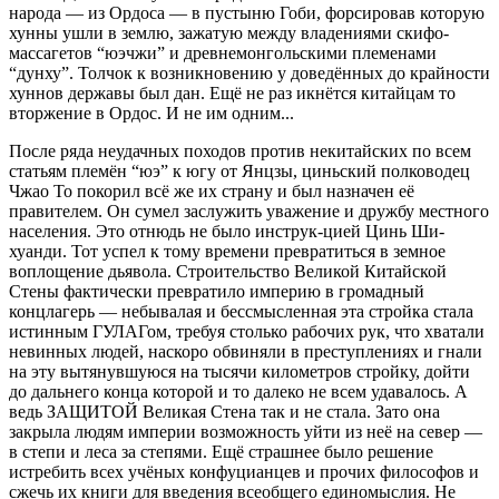
народа — из Ордоса — в пустыню Гоби, форсировав которую
хунны ушли в землю, зажатую между владениями скифо-
массагетов “юэчжи” и древнемонгольскими племенами
“дунху”. Толчок к возникновению у доведённых до крайности
хуннов державы был дан. Ещё не раз икнётся китайцам то
вторжение в Ордос. И не им одним...
После ряда неудачных походов против некитайских по всем
статьям племён “юэ” к югу от Янцзы, циньский полководец
Чжао То покорил всё же их страну и был назначен её
правителем. Он сумел заслужить уважение и дружбу местного
населения. Это отнюдь не было инструк-цией Цинь Ши-
хуанди. Тот успел к тому времени превратиться в земное
воплощение дьявола. Строительство Великой Китайской
Стены фактически превратило империю в громадный
концлагерь — небывалая и бессмысленная эта стройка стала
истинным ГУЛАГом, требуя столько рабочих рук, что хватали
невинных людей, наскоро обвиняли в преступлениях и гнали
на эту вытянувшуюся на тысячи километров стройку, дойти
до дальнего конца которой и то далеко не всем удавалось. А
ведь ЗАЩИТОЙ Великая Стена так и не стала. Зато она
закрыла людям империи возможность уйти из неё на север —
в степи и леса за степями. Ещё страшнее было решение
истребить всех учёных конфуцианцев и прочих философов и
сжечь их книги для введения всеобщего единомыслия. Не