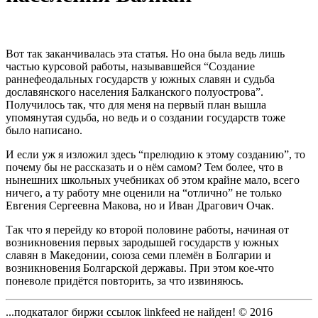
Вот так заканчивалась эта статья. Но она была ведь лишь
частью курсовой работы, называвшейся “Создание
раннефеодальных государств у южных славян и судьба
дославянского населения Балканского полуострова”.
Получилось так, что для меня на первый план вышла
упомянутая судьба, но ведь и о создании государств тоже
было написано.
И если уж я изложил здесь “прелюдию к этому созданию”, то
почему бы не рассказать и о нём самом? Тем более, что в
нынешних школьных учебниках об этом крайне мало, всего
ничего, а ту работу мне оценили на “отлично” не только
Евгения Сергеевна Макова, но и Иван Драгович Очак.
Так что я перейду ко второй половине работы, начиная от
возникновения первых зародышей государств у южных
славян в Македонии, союза семи племён в Болгарии и
возникновения Болгарской державы. При этом кое-что
поневоле придётся повторить, за что извиняюсь.
...подкаталог биржи ссылок linkfeed не найден!
© 2016