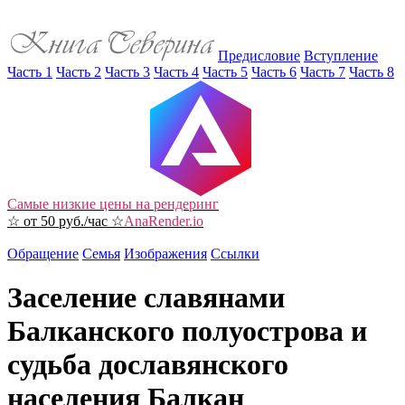
Предисловие
Вступление
Часть 1
Часть 2
Часть 3
Часть 4
Часть 5
Часть 6
Часть 7
Часть 8
Самые низкие цены на рендеринг
☆ от 50 руб./час ☆
AnaRender.io
Обращение
Семья
Изображения
Ссылки
Заселение славянами
Балканского полуострова и
судьба дославянского
населения Балкан