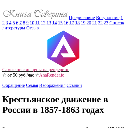
Предисловие
Вступление
1
2
3
4
5
6
7
8
9
10
11
12
13
14
15
16
17
18
19
20
21
22
23
Список
литературы
Отзыв
Самые низкие цены на рендеринг
☆ от 50 руб./час ☆
AnaRender.io
Обращение
Семья
Изображения
Ссылки
Крестьянское движение в
России в 1857-1863 годах