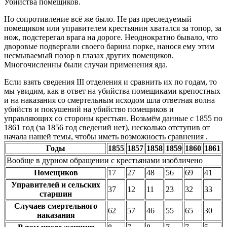
Убийства помещиков.
Но сопротивление всё же было. Не раз преследуемый
помещиком или управителем крестьянин хватался за топор, за
нож, подстерегал врага на дороге. Неоднократно бывало, что
дворовые подвергали своего барина порке, нанося ему этим
несмываемый позор в глазах других помещиков.
Многочисленны были случаи применения яда.
Если взять сведения III отделения и сравнить их по годам, то
мы увидим, как в ответ на убийства помещиками крепостных
и на наказания со смертельным исходом шла ответная волна
убийств и покушений на убийство помещиков и
управляющих со стороны крестьян. Возьмём данные с 1855 по
1861 год (за 1856 год сведений нет), несколько отступив от
начала нашей темы, чтобы иметь возможность сравнения .
Годы
1855
1857
1858
1859
1860
1861
Вообще в дурном обращении с крестьянами изобличено
Помещиков
17
27
48
56
69
41
Управителей и сельских
37
12
11
23
32
33
старшин
Случаев смертельного
62
57
46
55
65
30
наказания