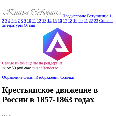
Предисловие
Вступление
1
2
3
4
5
6
7
8
9
10
11
12
13
14
15
16
17
18
19
20
21
22
23
Список
литературы
Отзыв
Самые низкие цены на рендеринг
☆ от 50 руб./час ☆
AnaRender.io
Обращение
Семья
Изображения
Ссылки
Крестьянское движение в
России в 1857-1863 годах