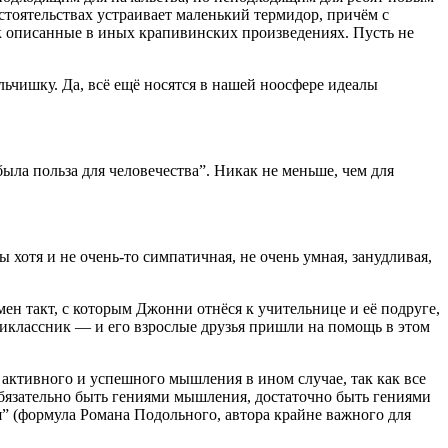
стоятельствах устраивает маленький термидор, причём с
к описанные в иных крапивинских произведениях. Пусть не
ьчишку. Да, всё ещё носятся в нашей ноосфере идеалы
ыла польза для человечества”. Никак не меньше, чем для
хотя и не очень-то симпатичная, не очень умная, занудливая,
н такт, с которым Джонни отнёся к учительнице и её подруге,
тиклассник — и его взрослые друзья пришли на помощь в этом
 активного и успешного мышления в ином случае, так как все
обязательно быть гениями мышления, достаточно быть гениями
я” (формула Романа Подольного, автора крайне важного для