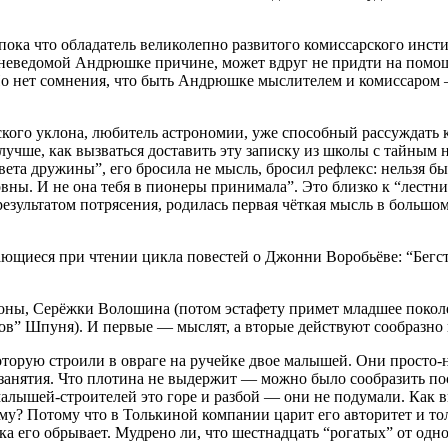
ка что обладатель великолепно развитого комиссарского инстин
по неведомой Андрюшке причине, может вдруг не придти на помощ
 Но нет сомнения, что быть Андрюшке мыслителем и комиссаром 
кого уклона, любитель астрономии, уже способный рассуждать ко
учше, как вызваться доставить эту записку из школы с тайным н
та дружины”, его бросила не мысль, бросил рефлекс: нельзя было
исовны. И не она тебя в пионеры принимала”. Это близко к “лес
результатом потрясения, родилась первая чёткая мысль в большо
щиеся при чтении цикла повестей о Джонни Воробьёве: “Бегств
оны, Серёжки Волошина (потом эстафету примет младшее поколе
ов” Шпуня). И первые — мыслят, а вторые действуют сообразно
торую строили в овраге на ручейке двое малышей. Они просто-на
занятия. Что плотина не выдержит — можно было сообразить пос
 малышей-строителей это горе и разбой — они не подумали. Как
му? Потому что в Толькиной компании царит его авторитет и тольк
ка его обрывает. Мудрено ли, что шестнадцать “рогатых” от одн