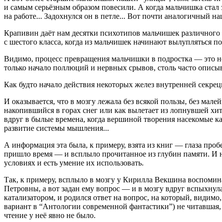
и самым серьёзным образом повесили. А когда мальчишка стал 
на работе... Задохнулся он в петле... Вот почти аналогичный
Крапивин даёт нам десятки психотипов мальчишек различного 
с шестого класса, когда из мальчишек начинают вылупляться п
Видимо, процесс превращения мальчишки в подростка — это не
только начало поллюций и нервных срывов, столь часто описы
Как будто начало действия некоторых желез внутренней секрец
И оказывается, что в мозгу лежала без всякой пользы, без мал
накопившийся в горах снег или как вылетает из лопнувшей хит
вдруг в былые времена, когда вершиной творения насекомые ка
развитие системы мышления...
А информация эта была, к примеру, взята из книг — глаза про
пришло время — и всплыло прочитанное из глубин памяти. И не
условиях и есть умение их использовать.
Так, к примеру, всплыло в мозгу у Кирилла Векшина воспомин
Петровны, а вот задан ему вопрос — и в мозгу вдруг вспыхнул
катализатором, и родился ответ на вопрос, на который, видимо
вариант в “Антологии современной фантастики”) не читавшая,
чтение у неё явно не было.