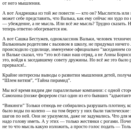
от него мышления.
А вот Андрюшка из той же повести — кто он? Мыслитель или по
может себе представить, что Валька, как ему сейчас ни худо 
— убеждение, а не мысль. Или всё же мысль? Трудно сказать.
теперь ответно обогревается им.
А вот Сашка Бестужев, одноклассник Вальки, человек техничес
Валькиным родителям с вызовом в школу, не придумал ничего л
происходило судилище, именуемое официально ”заседанием сове
и Вальке сказал, что “это всё-таки наш отряд, а не Анны Бор
это, войдя к заседавшему совету дружины. Но всё же это было 
прервался!..
Крайне интересны выводы о развитии мышления детей, получаю
“Шлем витязя”, “Тайна пирамид”.
Мы всё время видим две параллельные компании: с одной стор
Самохина (позже фюрером стал один из его бывших “адъютант
“Викинги” Тольки отнюдь не собирались разрушать плотину, ко
было воды по колено — на том берегу у них были тактические 
шагов по ней. Они не уразумели, даже не задумались. Что для
надо голову иметь. А у этих — только жестянки с рогами. Поче
не то что мысль какую изложить, а просто голос подать — Толь