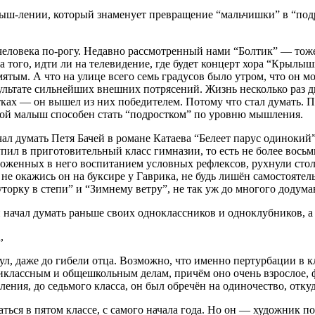
мыш-лении, который знаменует превращение “мальчишки” в “под
человека по-рогу. Недавно рассмотренный нами “Болтик” — тож
а того, идти ли на телевидение, где будет концерт хора “Крылы
тым. А что на улице всего семь градусов было утром, что он мо
ультате сильнейших внешних потрясений. Жизнь несколько раз дв
ватках — он вышел из них победителем. Потому что стал думать.
акой малыш способен стать “подростком” по уровню мышления.
ал думать Петя Бачей в романе Катаева “Белеет парус одинокий”
пил в приготовительный класс гимназии, то есть не более восьм
аложенных в него воспитанием условных рефлексов, рухнули сто
 не окажись он на буксире у Гаврика, не будь лишён самостояте
Хуторку в степи” и “Зимнему ветру”, не так уж до многого додум
ачал думать раньше своих одноклассников и одноклубников, а в
,
л, даже до гибели отца. Возможно, что именно пертурбации в кл
иклассным и общешкольным делам, причём оно очень взрослое, ф
ления, до седьмого класса, он был обречён на одиночество, отку
ться в пятом классе, с самого начала года. Но он — художник по