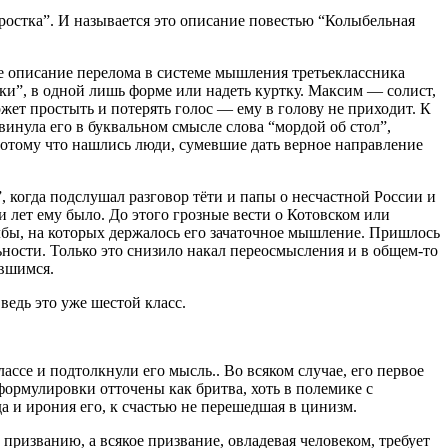
ростка”. И называется это описание повестью “Колыбельная
е описание перелома в системе мышления третьеклассника
шки”, в одной лишь форме или надеть куртку. Максим — солист,
жет простыть и потерять голос — ему в голову не приходит. К
инула его в буквальном смысле слова “мордой об стол”,
 Потому что нашлись люди, сумевшие дать верное направление
, когда подслушал разговор тёти и папы о несчастной России и
и лет ему было. До этого грозные вести о Котовском или
лбы, на которых держалось его зачаточное мышление. Пришлось
льности. Только это снизило накал переосмысления и в общем-то
авшимся.
едь это уже шестой класс.
ассе и подтолкнули его мысль.. Во всяком случае, его первое
ормулировки отточены как бритва, хоть в полемике с
да и ирония его, к счастью не перешедшая в цинизм.
 призванию, а всякое призвание, овладевая человеком, требует