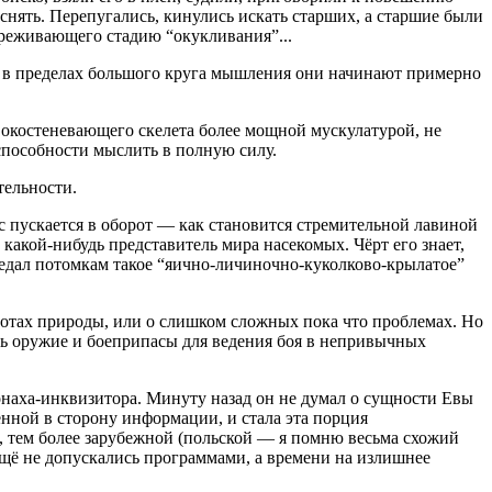
снять. Перепугались, кинулись искать старших, а старшие были
ереживающего стадию “окукливания”...
ть в пределах большого круга мышления они начинают примерно
 окостеневающего скелета более мощной мускулатурой, не
способности мыслить в полную силу.
тельности.
ас пускается в оборот — как становится стремительной лавиной
акой-нибудь представитель мира насекомых. Чёрт его знает,
ередал потомкам такое “яично-личиночно-куколково-крылатое”
асотах природы, или о слишком сложных пока что проблемах. Но
сть оружие и боеприпасы для ведения боя в непривычных
онаха-инквизитора. Минуту назад он не думал о сущности Евы
енной в сторону информации, и стала эта порция
ки, тем более зарубежной (польской — я помню весьма схожий
ещё не допускались программами, а времени на излишнее