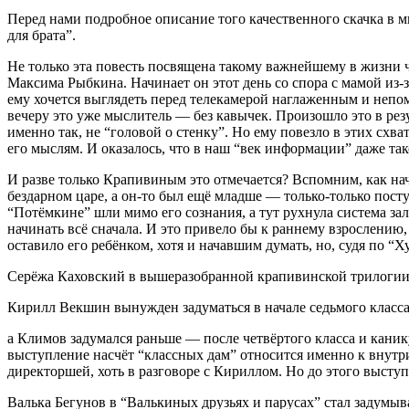
Перед нами подробное описание того качественного скачка в 
для брата”.
Не только эта повесть посвящена такому важнейшему в жизни 
Максима Рыбкина. Начинает он этот день со спора с мамой из-з
ему хочется выглядеть перед телекамерой наглаженным и непомя
вечеру это уже мыслитель — без кавычек. Произошло это в рез
именно так, не “головой о стенку”. Но ему повезло в этих сх
его мыслям. И оказалось, что в наш “век информации” даже т
И разве только Крапивиным это отмечается? Вспомним, как нач
бездарном царе, а он-то был ещё младше — только-только посту
“Потёмкине” шли мимо его сознания, а тут рухнула система з
начинать всё сначала. И это привело бы к раннему взрослению,
оставило его ребёнком, хотя и начавшим думать, но, судя по “
Серёжа Каховский в вышеразобранной крапивинской трилогии н
Кирилл Векшин вынужден задуматься в начале седьмого класса
а Климов задумался раньше — после четвёртого класса и канику
выступление насчёт “классных дам” относится именно к внутр
директоршей, хоть в разговоре с Кириллом. Но до этого выступ
Валька Бегунов в “Валькиных друзьях и парусах” стал задумыва