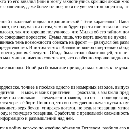
у кто-то его завалил (или в мозгу захлопнулись крышки люков мн
 сравнение, даже более точное, но я не уверен стопроцентно, ч
нный школьный подвал в крапивинской “Тени каравеллы”. Павли
олез, не подумав ни о том, чем он будет грести или отталкиватьс
ысоко, так что хорошо получилось, что Милка об его тайном пох
о совершает воровство. Думал лишь, что карта школе не нужна, а
 появилась тень возможности сбежать на фронт — рванулся без р
предательство. И потом за этот Владькин вывод смертельно оби
 своего уровня. Следует... Обида была столь обжигающей, что ни
го мальчишки, именно советского, что особенно хорошо видно в 
ские выводы. Иной раз безмыслие приводит мальчишек к резул
ердловске, точнее в посёлке одного из номерных заводов, выпус
одители — и мои, и моих приятелей — работали, а мы были пред
тилетних сопляков — немедленно заявил, что он — подводная лод
ся через её борт. Понятно, что он немедленно начал пускать пу
талкивать верх бочки, упираясь ногами, но ведь и товарищи мгн
воду, и тонущего товарища. Сработали с предельной слаженнос
 информацию и размышлений над ней.
ру в войну, кого-то по жребию объявили Гитлером, разбили его 