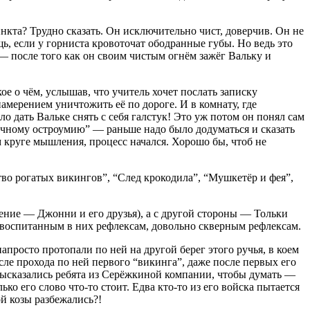
кта? Трудно сказать. Он исключительно чист, доверчив. Он не
ь, если у горниста кровоточат ободранные губы. Но ведь это
— после того как он своим чистым огнём зажёг Вальку и
е о чём, услышав, что учитель хочет послать записку
амерением уничтожить её по дороге. И в комнату, где
 дать Вальке снять с себя галстук! Это уж потом он понял сам
тничному остроумию” — раньше надо было додуматься и сказать
м круге мышления, процесс начался. Хорошо бы, чтоб не
о рогатых викингов”, “След крокодила”, “Мушкетёр и фея”,
ние — Джонни и его друзья), а с другой стороны — Тольки
 воспитанным в них рефлексам, довольно скверным рефлексам.
просто протопали по ней на другой берег этого ручья, в коем
ле прохода по ней первого “викинга”, даже после первых его
 высказались ребята из Серёжкиной компании, чтобы думать —
о его слово что-то стоит. Едва кто-то из его войска пытается
ой козы разбежались?!