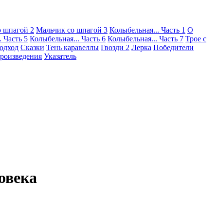
о шпагой 2
Мальчик со шпагой 3
Колыбельная... Часть 1
О
. Часть 5
Колыбельная... Часть 6
Колыбельная... Часть 7
Трое с
одход
Сказки
Тень каравеллы
Гвозди 2
Лерка
Победители
роизведения
Указатель
овека