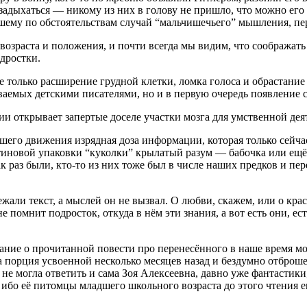
задыхаться — никому из них в голову не пришло, что можно его 
 нашему по обстоятельствам случай “мальчишечьего” мышления, п
возраста и положения, и почти всегда мы видим, что сообража
одростки.
 только расширение грудной клетки, ломка голоса и обрастание
ваемых детскими писателями, но и в первую очередь появление 
ии открывает запертые доселе участки мозга для умственной дея
ейшего движения изрядная доза информации, которая только сейч
иновой упаковки “куколки” крылатый разум — бабочка или ещё к
к раз были, кто-то из них тоже был в числе наших предков и п
бежали текст, а мыслей он не вызвал. О любви, скажем, или о кр
 помнит подросток, откуда в нём эти знания, а вот есть они, е
ание о прочитанной повести про перенесённого в наше время м
а порция усвоенной несколько месяцев назад и бездумно отброш
, не могла ответить и сама Зоя Алексеевна, давно уже фантасти
 ибо её питомцы младшего школьного возраста до этого чтения 