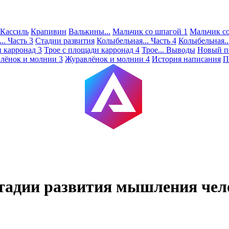
Кассиль
Крапивин
Валькины...
Мальчик со шпагой 1
Мальчик с
.. Часть 3
Стадии развития
Колыбельная... Часть 4
Колыбельная..
 карронад 3
Трое с площади карронад 4
Трое... Выводы
Новый п
лёнок и молнии 3
Журавлёнок и молнии 4
История написания
П
стадии развития мышления чел