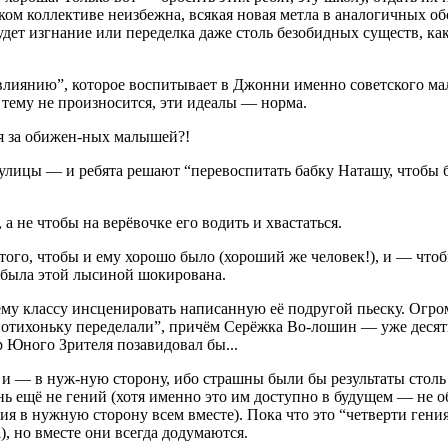
ком коллективе неизбежна, всякая новая метла в аналогичных об
ет изгнание или переделка даже столь безобидных существ, ка
влиянию”, которое воспитывает в Джонни именно советского мал
 тему не произносится, эти идеалы — норма.
ся за обижен-ных малышей?!
улицы — и ребята решают “перевоспитать бабку Наташу, чтобы б
а не чтобы на верёвочке его водить и хвастаться.
го, чтобы и ему хорошо было (хороший же человек!), и — чтобы 
е была этой лысиной шокирована.
 классу инсценировать написанную её подругой пьеску. Огроме
“потихоньку переделали”, причём Серёжка Во-лошин — уже деся
р Юного Зрителя позавидовал бы...
 и — в нуж-ную сторону, ибо страшны были бы результаты столь
нь ещё не гений (хотя именно это им доступно в будущем — не 
я в нужную сторону всем вместе). Пока что это “четверти гени
, но вместе они всегда додумаются.