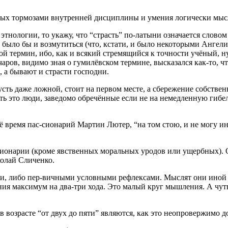
нных тормозами внутренней дисциплины и умения логически мыс
тнологии, то укажу, что “страсть” по-латыни означается словом “
 было бы и возмутиться (что, кстати, и было некоторыми Ангел
свой термин, ибо, как и всякий стремящийся к точности учёный,
аров, видимо зная о гумилёвском термине, высказался как-то, 
, а бывают и страсти господни.
сть даже ложной, стоит на первом месте, а сбережение собстве
ть это люди, заведомо обречённые если не на немедленную гибель
воё время пас-сионарий Мартин Лютер, “на том стою, и не могу и
сионарии (кроме явственных моральных уродов или ущербных). О
колай Сличенко.
, либо пер-вичными условными рефлексами. Мыслят они иной раз
ния максимум на два-три хода. Это малый круг мышления. А чу
 в возрасте “от двух до пяти” являются, как это неопровержимо