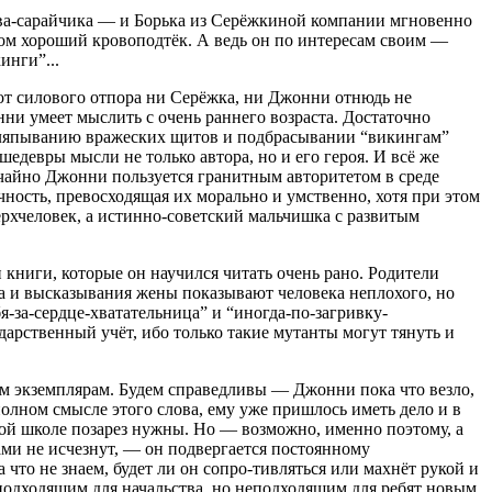
лева-сарайчика — и Борька из Серёжкиной компании мгновенно
этом хороший кровоподтёк. А ведь он по интересам своим —
инги”...
я от силового отпора ни Серёжка, ни Джонни отнюдь не
ни умеет мыслить с очень раннего возраста. Достаточно
заляпыванию вражеских щитов и подбрасывании “викингам”
едевры мысли не только автора, но и его героя. И всё же
учайно Джонни пользуется гранитным авторитетом в среде
чность, превосходящая их морально и умственно, хотя при этом
рхчеловек, а истинно-советский мальчишка с развитым
книги, которые он научился читать очень рано. Родители
на и высказывания жены показывают человека неплохого, но
я-за-сердце-хватательница” и “иногда-по-загривку-
арственный учёт, ибо только такие мутанты могут тянуть и
им экземплярам. Будем справедливы — Джонни пока что везло,
полном смысле этого слова, ему уже пришлось иметь дело и в
ской школе позарез нужны. Но — возможно, именно поэтому, а
ами не исчезнут, — он подвергается постоянному
что не знаем, будет ли он сопро-тивляться или махнёт рукой и
их подходящим для начальства, но неподходящим для ребят новым