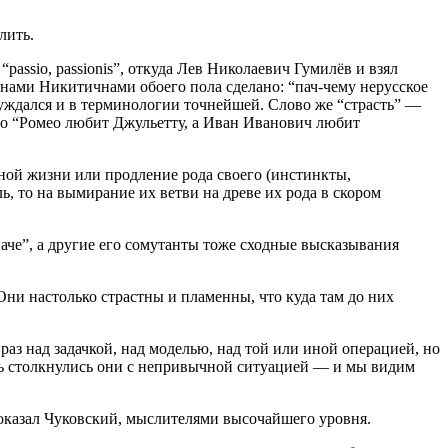
лить.
passio, passionis”, откуда Лев Николаевич Гумилёв и взял
инами Никитичнами обоего пола сделано: “пач-чему нерусское
 нуждался и в терминологии точнейшей. Слово же “страсть” —
что “Ромео любит Джульетту, а Иван Иванович любит
нной жизни или продление рода своего (инстинкты,
, то на вымирание их ветви на древе их рода в скором
наче”, а другие его сомутанты тоже сходные высказывания
ни настолько страстны и пламенны, что куда там до них
 над задачкой, над моделью, над той или иной операцией, но
ть столкнулись они с непривычной ситуацией — и мы видим
 доказал Чуковский, мыслителями высочайшего уровня.