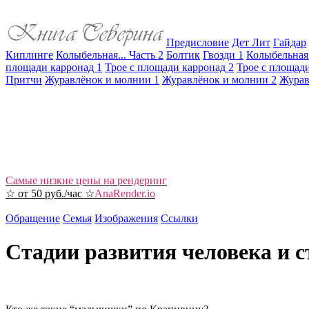
Предисловие
Дет Лит
Гайдар
Киплинге
Колыбельная... Часть 2
Болтик
Гвозди 1
Колыбельная.
площади карронад 1
Трое с площади карронад 2
Трое с площади
Притчи
Журавлёнок и молнии 1
Журавлёнок и молнии 2
Журав
Самые низкие цены на рендеринг
☆ от 50 руб./час ☆
AnaRender.io
Обращение
Семья
Изображения
Ссылки
Стадии развития человека и 