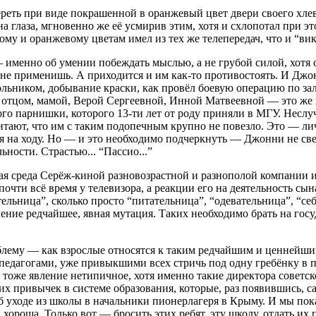
вереть при виде покрашенной в оранжевый цвет двери своего х
на глаза, мгновенно же её усмирив этим, хотя и схлопотал при 
ому и оранжевому цветам имел из тех же телепередач, что и “вик
й – именно об умении побеждать мыслью, а не грубой силой, хот
не применишь. А приходится и им как-то противостоять. И Джон
кольником, добывание краски, как провёл боевую операцию по 
с отцом, мамой, Верой Сергеевной, Инной Матвеевной — это же ш
го парнишки, которого 13-ти лет от роду приняли в МГУ. Несл
итают, что им с таким подопечным крупно не повезло. Это — ли
 на ходу. Но — и это необходимо подчеркнуть — Джонни не све
ности. Страстью... “Пассио...”
я среда Серёж-киной разновозрастной и разнополой компании и 
чти всё время у телевизора, а реакции его на деятельность сы
льница”, сколько просто “питательница”, “одевательница”, “себ
ние редчайшее, явная мутация. Таких необходимо брать на госуд
облему — как взрослые относятся к таким редчайшим и ценнейш
с педагогами, уже привыкшими всех стричь под одну гребёнку в 
— тоже явление нетипичное, хотя именно такие директора совет
х привычек в системе образования, которые, раз появившись, с
 уходе из школы в начальники пионерлагеря в Крыму. И мы пока 
 и хороша. Только вот — бросить этих ребят, эту школу, отдать 