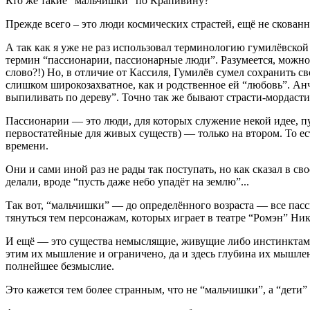
Кто же такие “мальчишки” по Крапивину?
Прежде всего – это люди космических страстей, ещё не скова
А так как я уже не раз использовал терминологию гумилёвской э
термин “пассионарии, пассионарные люди”. Разумеется, можно
слово?!) Но, в отличие от Кассиля, Гумилёв сумел сохранить 
слишком широкозахватное, как и родственное ей “любовь”. Анч
выпиливать по дереву”. Точно так же бывают страсти-мордасти
Пассионарии — это люди, для которых служение некой идее, пу
первостатейные для живых существ) — только на втором. То ес
времени.
Они и сами иной раз не рады так поступать, но как сказал в с
делали, вроде “пусть даже небо упадёт на землю”...
Так вот, “мальчишки” — до определённого возраста — все пас
тянуться тем персонажам, которых играет в театре “Ромэн” Ни
И ещё — это существа немыслящие, живущие либо инстинктами
этим их мышление и ограничено, да и здесь глубина их мышле
полнейшее безмыслие.
Это кажется тем более странным, что не “мальчишки”, а “дети”