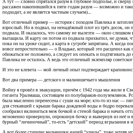
А тут — словно спрятался разум в глубокое подполье, и сверх
рассажен накопившийся к пяти годам разум — возможно и такое
подходит, а не является частным случаем)...
Вот отличный пример — история с походом Павлика в затопле
взрослый. Но в подвал, на ненадёжный плот из трёх досок, он п
подвала. И оказалось, что самому не вылезти — окно слишком в
вытащила. И карту он потом из подвала прихватил, не думая, чт
пока он на уроке сидит, а карта в сугробе запрятана. А когда
вовсе непростительно — о Владьке, который это расценил как 
обижаться не положено, а следует их опекать и подтягивать до
Павлика не осталось. А ведь это отличный экземпляр советско
И это не клевета — мой личный опыт подтверждает крапивин
Вот два примера — детского и мальчишечьего мышления
Войну я провёл в эвакуации, причём с 1942 года мы жили в Св
гиганта Уралмаша, состоящем из полубараков-полуземлянок. Р
была мысленно перенесена с суши на море; кто-то из нас — пя
для стекавшей с крыши барака дождевой воды и бодро перевалил
сообразил вклиниться меж бочкой и стеной барака и начать от
мгновенно провернули, опрокинув бочку и вывернув из неё и 
бурный “личиночный”, то-есть “детский” период вгрызания в
А вот более старшие мальчишки нашей “улицы”, тоже затеяв иг