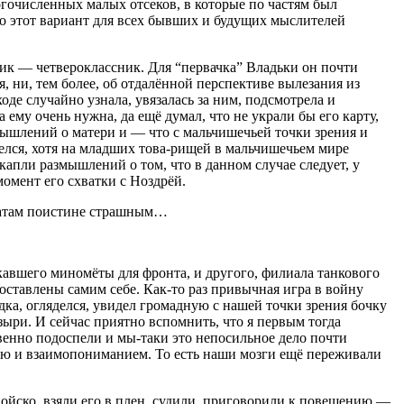
огочисленных малых отсеков, в которые по частям был
то этот вариант для всех бывших и будущих мыслителей
к — четвероклассник. Для “первачка” Владьки он почти
я, ни, тем более, об отдалённой перспективе вылезания из
оде случайно узнала, увязалась за ним, подсмотрела и
 ему очень нужна, да ещё думал, что не украли бы его карту,
азмышлений о матери и — что с мальчишечьей точки зрения и
делся, хотя на младших това-рищей в мальчишечьем мире
 капли размышлений о том, что в данном случае следует, у
момент его схватки с Ноздрёй.
ьтатам поистине страшным…
кавшего миномёты для фронта, и другого, филиала танкового
оставлены самим себе. Как-то раз привычная игра в войну
ка, огляделся, увидел громадную с нашей точки зрения бочку
зыри. И сейчас приятно вспомнить, что я первым тогда
овенно подоспели и мы-таки это непосильное дело почти
тью и взаимопониманием. То есть наши мозги ещё переживали
войско, взяли его в плен, судили, приговорили к повешению —