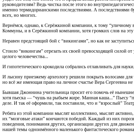
руководителям? Ведь чистка после этого во внутрипедагогичес
именно термидорианскими последствиями. А последствиями буд
всех, но многих.
Вернёмся, однако, к Серёжкиной компании, к тому “уличному 
Коммуны, и в Серёжкиной компании, хотя громких слов на эту
Неравен предстоящий бой с “викингами”, но как не заступить
Стоило “викингам” отрезать их своей превосходящей силой от 
целого человечества...
И гипотетического крокодила собрались отлавливать для науки, 
И лысину приезжему археологу решили покрыть волосами для то
но всё же имеющая право на личное счастье Вера Сергеевна н
Бывшая Джоннина учительница просит его помочь её нынешнему
хотя пьеска — “чушь на рыбьем жире. Манная каша...” Пьесу 
деле. И так её оформили, так поставили, что и “взрослый” Теат
Ребята из этой компании мыслят коллективно, мыслят активно,
их “мозговые атаки” кончаются победой. Каждый из них пороз
поведения, понимания других, организации других для движени
нашей темы одноимённого маленького фантастического романа)