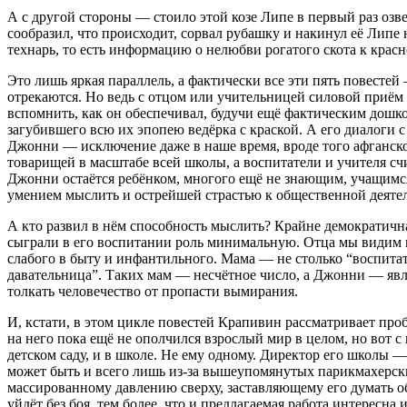
А с другой стороны — стоило этой козе Липе в первый раз оз
сообразил, что происходит, сорвал рубашку и накинул её Липе 
технарь, то есть информацию о нелюбви рогатого скота к красн
Это лишь яркая параллель, а фактически все эти пять повесте
отрекаются. Но ведь с отцом или учительницей силовой приём 
вспомнить, как он обеспечивал, будучи ещё фактическим дош
загубившего всю их эпопею ведёрка с краской. А его диалоги 
Джонни — исключение даже в наше время, вроде того афганско
товарищей в масштабе всей школы, а воспитатели и учителя сч
Джонни остаётся ребёнком, многого ещё не знающим, учащимся
умением мыслить и острейшей страстью к общественной деятель
А кто развил в нём способность мыслить? Крайне демократична
сыграли в его воспитании роль минимальную. Отца мы видим по
слабого в быту и инфантильного. Мама — не столько “воспитате
давательница”. Таких мам — несчётное число, а Джонни — явле
толкать человечество от пропасти вымирания.
И, кстати, в этом цикле повестей Крапивин рассматривает пр
на него пока ещё не ополчился взрослый мир в целом, но вот 
детском саду, и в школе. Не ему одному. Директор его школы 
может быть и всего лишь из-за вышеупомянутых парикмахерски
массированному давлению сверху, заставляющему его думать об
уйдёт без боя, тем более, что и предлагаемая работа интересна