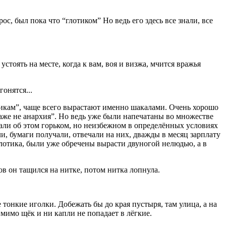
с, был пока что “глотиком” Но ведь его здесь все знали, все
устоять на месте, когда к вам, воя и визжа, мчится вражья
гонятся...
отикам”, чаще всего вырастают именно шакалами. Очень хорошо
аже не анархия”. Но ведь уже были напечатаны во множестве
али об этом горьком, но неизбежном в определённых условиях
ли, бумаги получали, отвечали на них, дважды в месяц зарплату
Глотика, были уже обречены вырасти двуногой нелюдью, а в
ов он тащился на нитке, потом нитка лопнула.
тонкие иголки. Добежать бы до края пустыря, там улица, а на
 мимо щёк и ни капли не попадает в лёгкие.