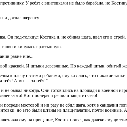
противнику. У ребят с винтовками не было барабана, но Костику
мы и догнал шеренгу.
. Он под-толкнул Костика и, не сбивая шага, ввёл его в строй. 
а галоп и кинулась врассыпную.
нив равне-ние...
вой краской. И штыки деревянные. Но каждый штык, обитый жест
лечом к плечу с этими ребятами, ему казалось, что никакие танки
 тебя! А мы — за тебя!”
 и не бывал никогда. Они готовились на площади к военной игре,
маленького! Вот пионеры и решили защитить его!
 посреди мостовой и ни разу не сбил шага, хотя в сандалии поп
товки, но зато были штаны из плащ-палатки, почти военные. А г
салютовал ему на прощание, Костик понял, как далеко ему до эти