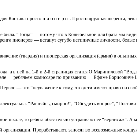
ля Костика просто п и о н е р ы . Просто дружная шеренга, чека
ещё была. “Тогда” — потому что в Колыбельной для брата мы вид
 шеренга пионеров — встанут сугубо нетипичные личности, белы
вижение (гвардия) и пионерская организация (армия) в опытных 
 года, а в ней на 1-й и 2-й страницах статья О.Мариничевой “
ителе — ребячьем комиссаре по призванию — Ефиме Борисовиче 
Первое — это “неуважение к тому, что дети имеют право на сво
ллектуальна. “Равняйсь, смирно!”, “Обсудить вопрос”, “Постави
енной школе, то ребята обязательно устраивают её “вернисаж”. 
ой организации. Прорабатывают, заносят во всевозможные кондуи