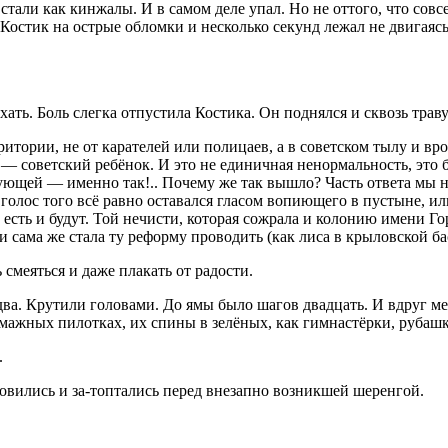
стали как кинжалы. И в самом деле упал. Но не оттого, что сов
остик на острые обломки и несколько секунд лежал не двигаясь.
хать. Боль слегка отпустила Костика. Он поднялся и сквозь траву
итории, не от карателей или полицаев, а в советском тылу и вр
 — советский ребёнок. И это не единичная ненормальность, это 
ющей — именно так!.. Почему же так вышло? Часть ответа мы найд
 голос того всё равно оставался гласом вопиющего в пустыне, и
есть и будут. Той нечисти, которая сожрала и колонию имени Г
 сама же стала ту реформу проводить (как лиса в крыловской ба
 смеяться и даже плакать от радости.
едва. Крутили головами. До ямы было шагов двадцать. И вдруг ме
мажных пилотках, их спины в зелёных, как гимнастёрки, рубашк
.
новились и за-топтались перед внезапно возникшей шеренгой.
!