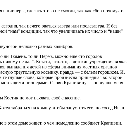
 в пионеры, сделать этого не смогли, так как сбор почему-то
годня, так нечего рваться завтра или послезавтра. И без
ной “нам” кондиции, так что увеличивать их число и “наши”
двуногой нелюдью разных калибров.
о ли Тюмень, то ли Пермь, можно ещё сто городов
 никому не дал”. Кстати, что-что, а детские учреждения всякая
томов выпадения детей из сферы внимания местных органов
красную треугольную косынку, правда — с белым горошком. И,
н в те глупые слова, которые произнесла пришедшая во второй
 с настоящими пионерами. Слово Крапивину — он лучше меня
м Костик не мог на-звать своё спасение.
отел забраться на крышу, чтобы запустить его, но сосед Иван
е в этом доме живёт, о чём немедленно сообщает Крапивин.