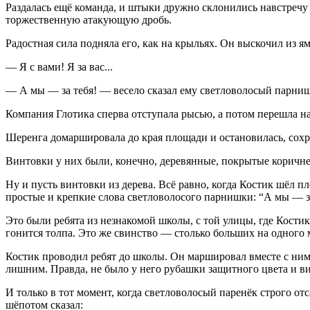
Раздалась ещё команда, и штыки дружно склонились навстречу 
торжественную атакующую дробь.
Радостная сила подняла его, как на крыльях. Он выскочил из я
— Я с вами! Я за вас...
— А мы — за тебя! — весело сказал ему светловолосый парнишка
Компания Глотика сперва отступала рысью, а потом перешла н
Шеренга домаршировала до края площади и остановилась, сохра
Винтовки у них были, конечно, деревянные, покрытые коричне
Ну и пусть винтовки из дерева. Всё равно, когда Костик шёл п
простые и крепкие слова светловолосого парнишки: “А мы — за
Это были ребята из незнакомой школы, с той улицы, где Костик
гонится толпа. Это же свинство — столько больших на одного 
Костик проводил ребят до школы. Он маршировал вместе с ними
лишним. Правда, не было у него рубашки защитного цвета и вин
И только в тот момент, когда светловолосый паренёк строго от
шёпотом сказал: