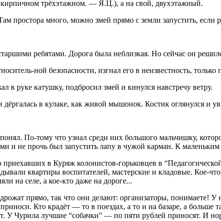
в кирпичном трёхэтажном. — Я.Ц.), а на свой, двухэтажный.
м простора много, можно змей прямо с земли запустить, если ра
 старшими ребятами. Дорога была неблизкая. Но сейчас он решил
итель-ной безопасности, изгнал его в неизвестность, только п
ал в руке катушку, подбросил змей и кинулся навстречу ветру.
ёргалась в кулаке, как живой мышонок. Костик оглянулся и уви
у понял. По-тому что узнал среди них большого мальчишку, котор
ми и не прочь был запустить лапу в чужой карман. К маленьким 
о приехавших в Куряж колонистов-горьковцев в “Педагогической
радывали квартиры воспитателей, мастерские и кладовые. Кое-чт
и на селе, а кое-кто даже на дороге...
 дрожат прямо, так что они делают: организаторы, понимаете! У
 приноси. Кто крадёт — то в поездах, а то и на базаре, а больше 
ют. У Чурила лучшие “собачки” — по пяти рублей приносят. И нор