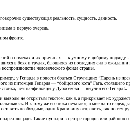
говорочно существующая реальность, сущность, данность.
низма в первую очередь,
нном фронте,
едений о помехах и их причинах — к умному и доброму подходу..
вшихся в боях и трудах, бьющихся из последних сил в ожидани
 воспроизводства человеческого фонда страны.
римеру, у Гепарда в повести братьев Стругацких “Парень из пр
го из питомцев Гепарда — “бойцового кота” Гага, стоявшего п
 стойко, чем панфиловцы у Дубосекова — выучил его Гепард!..
ои выводы не открытым текстом, как я, а прикрывает их художе
талкиваюсь. И к тому же его пока печатают, а мне на то надежд
 оставить необходимо, один Крапивину отправить, так по тем рук
ыре-площади. Такие пустыри в центре городов или районов гор