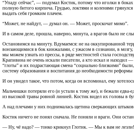
“Упаду сейчас”, — подумал Костик, потому что иголки в боках 
полную битого кирпича. Грудью, локтями и коленями грянулся К
выдать себя громким плачем.
“Может, не найдут, — думал он. — Может, проскочат мимо”.
И в самом деле, прошла, наверно, минута, а врагов было не слы
Остановимся на минуту. Вдумаемся: не на оккупированной терр
вонзающимися в бок кинжалами, с ужасом в сознании, в мозгу,
мы можем узнать из прессы, в ряде местностей стала господству
Крапивина не очень искали писатели, а кто искал и находил —
“глоты” и их подрастающая смена “социально близкими” были, 
систему образования и воспитания до необходимости реформы и
И он увидел такое, что потом, когда он вспоминал, ему хотелось
Мальчишки потеряли его (и устали к тому же), и бежали едва-
из высокой травы ровной линией. Костик видел их головы в бу
А над плечами у них поднималась щетина сверкающих штыков
Костик ничего не понял сначала. Не поняли и враги. Они оста
— Ну, чё надо? — тонко крикнул Глотик. — Мы к вам не лезли