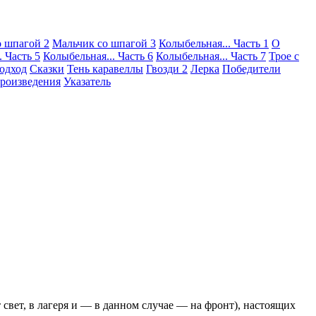
о шпагой 2
Мальчик со шпагой 3
Колыбельная... Часть 1
О
. Часть 5
Колыбельная... Часть 6
Колыбельная... Часть 7
Трое с
одход
Сказки
Тень каравеллы
Гвозди 2
Лерка
Победители
роизведения
Указатель
 свет, в лагеря и — в данном случае — на фронт), настоящих