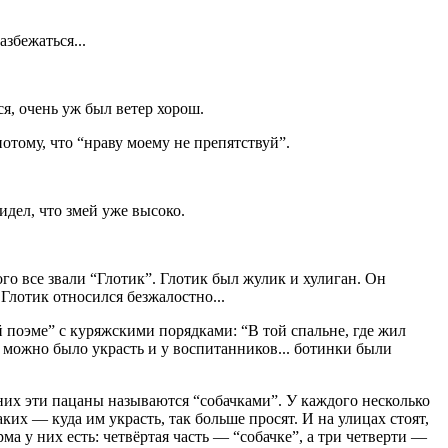
збежаться...
ся, очень уж был ветер хорош.
отому, что “нраву моему не препятствуй”.
дел, что змей уже высоко.
ого все звали “Глотик”. Глотик был жулик и хулиган. Он
Глотик относился безжалостно...
 поэме” с куряжскими порядками: “В той спальне, где жил
о можно было украсть и у воспитанников... ботинки были
 них эти пацаны называются “собачками”. У каждого несколько
таких — куда им украсть, так больше просят. И на улицах стоят,
ма у них есть: четвёртая часть — “собачке”, а три четверти —