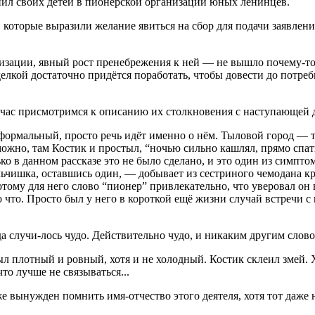
инил своих детей в пионерской организации юных ленинцев.
 которые выразили желание явиться на сбор для подачи заявления
зации, явный рост пренебрежения к ней — не вышло почему-то се
елкой достаточно придётся поработать, чтобы довести до потреб
йчас присмотримся к описанию их столкновения с наступающей 
формальный, просто речь идёт именно о нём. Тыловой город — т
можно, там Костик и простыл, “ночью сильно кашлял, прямо спать
лько в данном рассказе это не было сделано, и это один из симп
мальчишка, оставшись один, — добывает из сестриного чемодана 
 потому для него слово “пионер” привлекательно, что уверовал о
о что. Просто был у него в короткой ещё жизни случай встречи
да случи-лось чудо. Действительно чудо, и никаким другим слово
ыл плотный и ровный, хотя и не холодный. Костик склеил змей. Х
то лучше не связываться...
вынужден помнить имя-отчество этого деятеля, хотя тот даже н