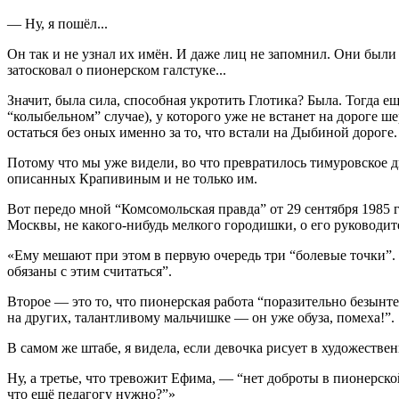
— Ну, я пошёл...
Он так и не узнал их имён. И даже лиц не запомнил. Они были д
затосковал о пионерском галстуке...
Значит, была сила, способная укротить Глотика? Была. Тогда 
“колыбельном” случае), у которого уже не встанет на дороге
остаться без оных именно за то, что встали на Дыбиной дороге.
Потому что мы уже видели, во что превратилось тимуровское д
описанных Крапивиным и не только им.
Вот передо мной “Комсомольская правда” от 29 сентября 1985
Москвы, не какого-нибудь мелкого городишки, о его руковод
«Ему мешают при этом в первую очередь три “болевые точки”. 
обязаны с этим считаться”.
Второе — это то, что пионерская работа “поразительно безынте
на других, талантливому мальчишке — он уже обуза, помеха!”.
В самом же штабе, я видела, если девочка рисует в художеств
Ну, а третье, что тревожит Ефима, — “нет доброты в пионерск
что ещё педагогу нужно?”»