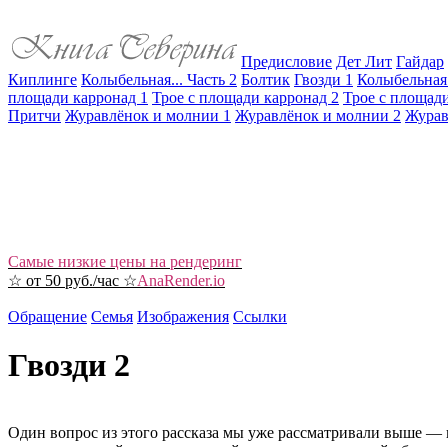
Предисловие
Дет Лит
Гайдар
Киплинге
Колыбельная... Часть 2
Болтик
Гвозди 1
Колыбельная.
площади карронад 1
Трое с площади карронад 2
Трое с площади
Притчи
Журавлёнок и молнии 1
Журавлёнок и молнии 2
Журав
Самые низкие цены на рендеринг
☆ от 50 руб./час ☆
AnaRender.io
Обращение
Семья
Изображения
Ссылки
Гвозди 2
Один вопрос из этого рассказа мы уже рассматривали выше — ка