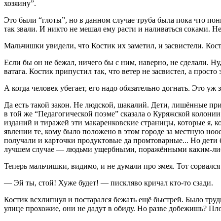
хозяину”.
Это были “глоты”, но в данном случае труба была пока что пон
так звали. И никто не мешал ему расти и наливаться соками. Н
Мальчишки увидели, что Костик их заметил, и засвистели. Кост
Если бы он не бежал, ничего бы с ним, наверно, не сделали. Ну
ватага. Костик припустил так, что ветер не засвистел, а просто 
А когда человек убегает, его надо обязательно догнать. Это уж з
Да есть такой закон. Не людской, шакалий. Дети, лишённые п
в той же “Педагогической поэме” сказала о Куряжской колонии
изданий и тиражей эти макаренковские страницы, которые я, к
явлении те, кому было положено в этом городе за местную ноос
получали и карточки продуктовые да промтоварные... Но дети 
лучшем случае — людьми ущербными, поражёнными каким-либо
Теперь мальчишки, видимо, и не думали про змея. Тот сорвался
— Эй ты, стой! Хуже будет! — пискляво кричал кто-то сзади.
Костик всхлипнул и постарался бежать ещё быстрей. Было трудн
улице прохожие, они не дадут в обиду. Но разве добежишь? Пло