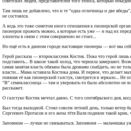
советских людей, представителей того этноса, который объед
Там лишь не добавлено, что и те “одна отличница и две ябеды”,
не состоялся.
А ведь это тоже симптом иного отношения к пионерской органи
пионеров прожить можно, а которые есть уже — и над их перед
хлопоты в связи с этим совершенно не стоит...
Но ещё есть в данном городе настоящие пионеры — вот мы се
Герой рассказа — второклассник Костик. Пока что герой лишь 
подставить... В школе такой холод, что чернила замерзают. Воз
самая занятая власть обязана была дровами снабдить, но не то
власти... Мама оставила Костика дома. И первое, что делает 
повязав её как пионерский галстук, смотрится в зеркало... Не
“В” семиклассница — там и уверовать-то было абсолютно не в
расскажет.
О галстуке Костик мечтал давно. С того сентябрьского дня, ког
Был тогда выходной. Стоял совсем летний день, только ветер б
Сергеевич Протасов и его жена тётя Валя подняли такой крик, ч
Запомним — лучше не связываться. Запомним — мальчишка уже 