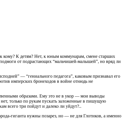
. к кому? К детям? Нет, к юным коммунарам, смене старших
и подмоги от подрастающих “мальчишей-малышей”, но вряд ли
еисподней” — “гениального педагога”, каковым признавал его
ротив имперских бронеходов в войне отнюдь не
ственными образами. Ему это не в укор — мои выводы
ы нет, только по рукам пускать заложенные в пишущую
ам всего три пойдут и далеко ли уйдут?..
ода-гиганта нужны позарез, но — не для Глотиков, а именно