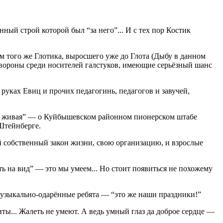
нный строй которой был “за него”... И с тех пор Костик
им того же Глотика, выросшего уже до Глота (Дыбу в данном
е вороны среди носителей галстуков, имеющие серьёзный шанс
руках Евиц и прочих педагогинь, педагогов и завучей,
Вода живая” — о Куйбышевском районном пионерском штабе
Штейнберге.
й собственный закон жизни, свою организацию, и взрослые
ть на вид” — это мы умеем... Но стоит появиться не похожему
А музыкально-одарённые ребята — “это же наши праздники!”
ты... Жалеть не умеют. А ведь умный глаз да доброе сердце —