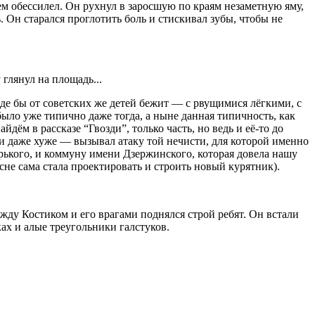
сем обессилел. Он рухнул в заросшую по краям незаметную яму,
 Он старался проглотить боль и стискивал зубы, чтобы не
 глянул на площадь...
оде бы от советских же детей бежит — с рвущимися лёгкими, с
было уже типично даже тогда, а ныне данная типичность, как
ём в рассказе “Гвозди”, только часть, но ведь и её-то до
ли даже хуже — вызывал атаку той нечисти, для которой именно
орького, и коммуну имени Дзержинского, которая довела нашу
сне сама стала проектировать и строить новый курятник).
жду Костиком и его врагами поднялся строй ребят. Он встали
ах и алые треугольники галстуков.