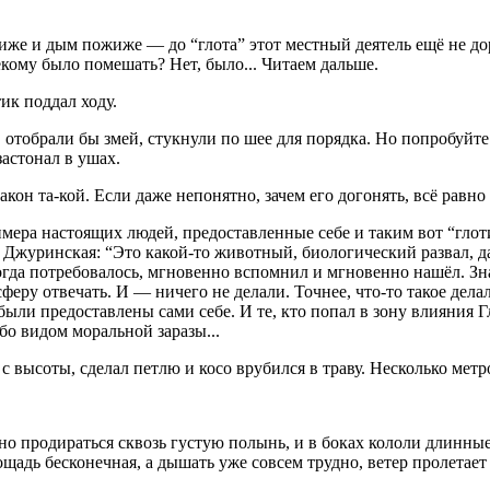
иже и дым пожиже — до “глота” этот местный деятель ещё не доро
екому было помешать? Нет, было... Читаем дальше.
ик поддал ходу.
, отобрали бы змей, стукнули по шее для порядка. Но попробуйте 
застонал в ушах.
акон та-кой. Если даже непонятно, зачем его догонять, всё равно 
римера настоящих людей, предоставленные себе и таким вот “гл
 Джуринская: “Это какой-то животный, биологический развал, д
огда потребовалось, мгновенно вспомнил и мгновенно нашёл. Зн
феру отвечать. И — ничего не делали. Точнее, что-то такое дела
были предоставлены сами себе. И те, кто попал в зону влияния 
 видом моральной заразы...
 с высоты, сделал петлю и косо врубился в траву. Несколько метр
о продираться сквозь густую полынь, и в боках кололи длинные 
щадь бесконечная, а дышать уже совсем трудно, ветер пролетает