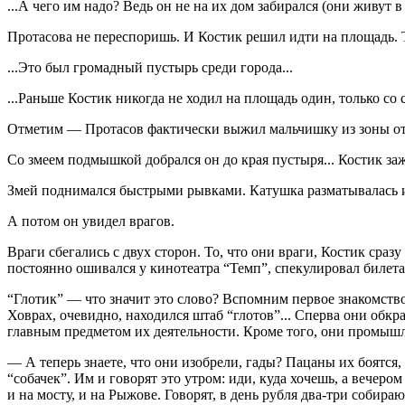
...А чего им надо? Ведь он не на их дом забирался (они живут 
Протасова не переспоришь. И Костик решил идти на площадь. Та
...Это был громадный пустырь среди города...
...Раньше Костик никогда не ходил на площадь один, только со
Отметим — Протасов фактически выжил мальчишку из зоны относ
Со змеем подмышкой добрался он до края пустыря... Костик заж
Змей поднимался быстрыми рывками. Катушка разматывалась и д
А потом он увидел врагов.
Враги сбегались с двух сторон. То, что они враги, Костик сраз
постоянно ошивался у кинотеатра “Темп”, спекулировал билета
“Глотик” — что значит это слово? Вспомним первое знакомств
Ховрах, очевидно, находился штаб “глотов”... Сперва они обк
главным предметом их деятельности. Кроме того, они промышлял
— А теперь знаете, что они изобрели, гады? Пацаны их боятся,
“собачек”. Им и говорят это утром: иди, куда хочешь, а вечером
и на мосту, и на Рыжове. Говорят, в день рубля два-три собира