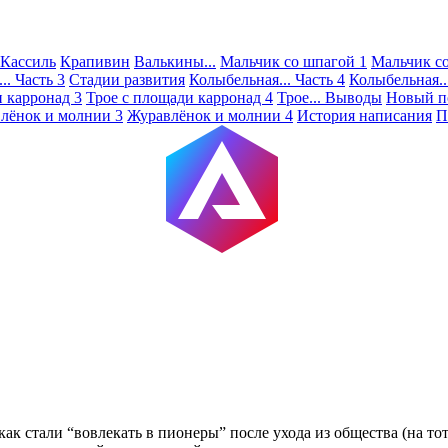
Кассиль
Крапивин
Валькины...
Мальчик со шпагой 1
Мальчик с
.. Часть 3
Стадии развития
Колыбельная... Часть 4
Колыбельная..
 карронад 3
Трое с площади карронад 4
Трое... Выводы
Новый п
лёнок и молнии 3
Журавлёнок и молнии 4
История написания
П
к стали “вовлекать в пионеры” после ухода из общества (на тот