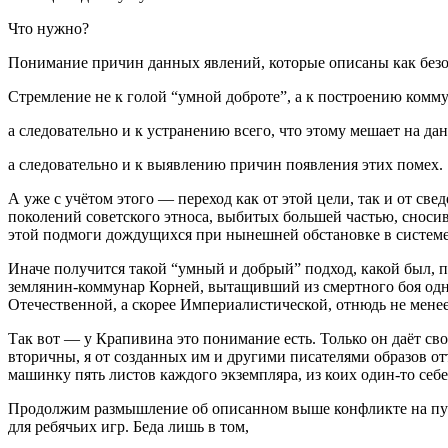
Что нужно?
Понимание причин данных явлений, которые описаны как безо
Стремление не к голой “умной доброте”, а к построению комму
а следовательно и к устранению всего, что этому мешает на да
а следовательно и к выявлению причин появления этих помех.
А уже с учётом этого — переход как от этой цели, так и от св
поколений советского этноса, выбитых большей частью, сноси
этой подмоги дождущихся при нынешней обстановке в системе
Иначе получится такой “умный и добрый” подход, какой был, п
землянин-коммунар Корней, вытащивший из смертного боя одно
Отечественной, а скорее Империалистической, отнюдь не менее
Так вот — у Крапивина это понимание есть. Только он даёт св
вторичны, я от созданных им и другими писателями образов от
машинку пять листов каждого экземпляра, из коих один-то себе
Продолжим размышление об описанном выше конфликте на пуст
для ребячьих игр. Беда лишь в том,