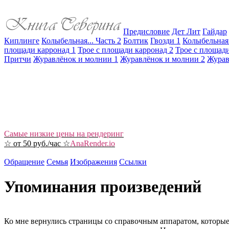
Предисловие
Дет Лит
Гайдар
Киплинге
Колыбельная... Часть 2
Болтик
Гвозди 1
Колыбельная.
площади карронад 1
Трое с площади карронад 2
Трое с площади
Притчи
Журавлёнок и молнии 1
Журавлёнок и молнии 2
Журав
Самые низкие цены на рендеринг
☆ от 50 руб./час ☆
AnaRender.io
Обращение
Семья
Изображения
Ссылки
Упоминания произведений
Ко мне вернулись страницы со справочным аппаратом, которые я