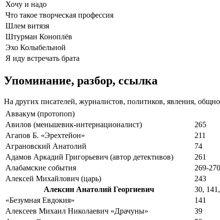
Хочу и надо
Что такое творческая профессия
Шлем витязя
Штурман Коноплёв
Эхо Колыбельной
Я иду встречать брата
Упоминание, разбор, ссылка
На других писателей, журналистов, политиков, явления, общн
Аввакум (протопоп)
Авилов (меньшевик-интернационалист)
265
Агапов Б. «Эрехтейон»
211
Аграновский Анатолий
74
Адамов Аркадий Григорьевич (автор детективов)
261
Алабамские события
269-27
Алексей Михайлович (царь)
243
Алексин Анатолий Георгиевич
30, 141,
«Безумная Евдокия»
141
Алексеев Михаил Николаевич «Драчуны»
39