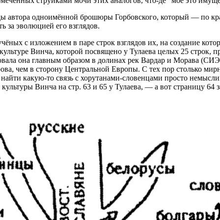
еченных струйками мочи этих аналогов, что-де “моё это имущест
яды автора одноимённой брошюры Горбовского, который — по кр
ть за эволюцией его взглядов.
ёных с изложением в паре строк взглядов их, на создание которы
культуре Винча, которой посвящено у Тулаева целых 25 строк, п
вовала она главным образом в долинах рек Вардар и Морава (СИЭ, 
рова, чем в сторону Центральной Европы. С тех пор столько мир
найти какую-то связь с хорутанами-словенцами просто немысли
ёт культуры Винча на стр. 63 и 65 у Тулаева, — а вот страницу 