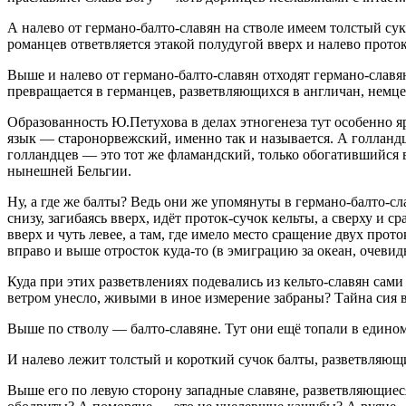
А налево от германо-балто-славян на стволе имеем толстый су
романцев ответвляется этакой полудугой вверх и налево прото
Выше и налево от германо-балто-славян отходят германо-славяне
превращается в германцев, разветвляющихся в англичан, немце
Образованность Ю.Петухова в делах этногенеза тут особенно 
язык — старонорвежский, именно так и называется. А голланд
голландцев — это тот же фламандский, только обогатившийся 
нынешней Бельгии.
Ну, а где же балты? Ведь они же упомянуты в германо-балто-сл
снизу, загибаясь вверх, идёт проток-сучок кельты, а сверху и 
вверх и чуть левее, а там, где имело место сращение двух про
вправо и выше отросток куда-то (в эмиграцию за океан, очевид
Куда при этих разветвлениях подевались из кельто-славян сами
ветром унесло, живыми в иное измерение забраны? Тайна сия ве
Выше по стволу — балто-славяне. Тут они ещё топали в едином
И налево лежит толстый и короткий сучок балты, разветвляющ
Выше его по левую сторону западные славяне, разветвляющиеся