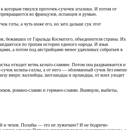
 к которым тянулся проточек-сучочек италики. И потом от
 превращаются во французов, испанцев и румын.
ок готы, а чуть ниже его, но зато дальше сук этот
в, бежавших от Гаральда Косматого, объединителя страны. Их
шедшегося по тропам истории единого народа. И язык
цами, а потом под австрийцами менее удачливых собратьев в
стка отходит ветвь кельто-славяне. Потом она раздваивается и
ток-сучок кельты-галлы, а от него — обломанный сучок без имени
снизу вверх: валлийцы, шотландцы и ирландцы, от коих уходит
 греков, романо-славян и германо-славян. Вымерли, выбиты,
ей и чехов. Полабы — это не лужичане? И не бодричи-