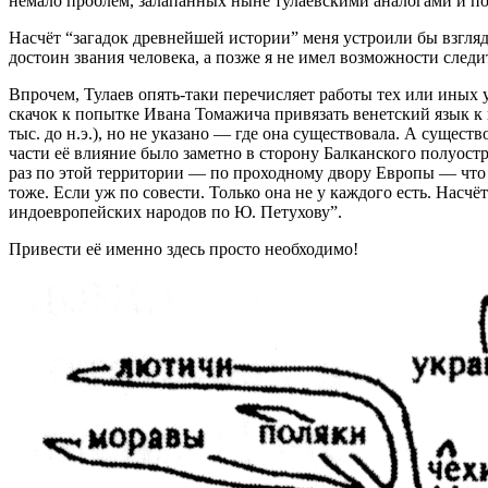
немало проблем, залапанных ныне тулаевскими аналогами и пом
Насчёт “загадок древнейшей истории” меня устроили бы взгл
достоин звания человека, а позже я не имел возможности следи
Впрочем, Тулаев опять-таки перечисляет работы тех или иных уч
скачок к попытке Ивана Томажича привязать венетский язык к 
тыс. до н.э.), но не указано — где она существовала. А сущест
части её влияние было заметно в сторону Балканского полуост
раз по этой территории — по проходному двору Европы — что 
тоже. Если уж по совести. Только она не у каждого есть. Насч
индоевропейских народов по Ю. Петухову”.
Привести её именно здесь просто необходимо!