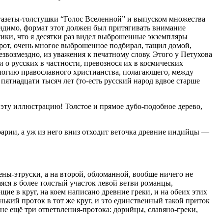
 газеты-толстушки “Голос Вселенной” и выпуском множества
идимо, формат этот должен был притягивать внимание
ики, что я десятки раз видел выброшенные экземпляры
орот, очень многое выброшенное подбирал, тащил домой,
звозмездно, из уважения к печатному слову. Этого у Петухова
 о русских в частности, превознося их в космических
пологию православного христианства, полагающего, между
 пятнадцати тысяч лет (то-есть русский народ вдвое старше
а эту иллюстрацию! Толстое и прямое дубо-подобное дерево,
арии, а уж из него вниз отходит веточка древние индийцы —
ены-этруски, а на второй, обломанной, вообще ничего не
яся в более толстый участок левой ветви романцы,
ие в круг, на коем написано древние греки, и на обеих этих
ький проток в тот же круг, и это единственный такой приток
яне ещё три ответвления-протока: дорийцы, славяно-греки,