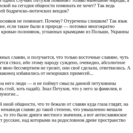
в одних случаях Петухов поминает только нынешние народы, а
ской на сегодня общности поминать не хочет? Так ведь
твей бодричско-лютичских вендов?
 Босняков не поминает. Почему? Отуречены слишком? Так язык
авяне, если такие были в природе — потомки многократно
кой кровью полонянок, угнанных крымцами из Польши, Украины
ых славян, и получается, что только восточные славяне, чуть
ется ствол, ибо этому народу суждено, очевидно, абсолютное
явно бессмертием не грозит, они своё сделали, ответвились. А
наконец избавились от нехороших примесей...
т на него люди — и не поймут смысла данной петуховины
стой, хоть падай). Знал Петухов, что у него за фамилия, и
уногие...
иной общности, что те бежали от славян куда глаза глядят, на
 ненавидя славян до такой степени, что умышленно мешали
, то это были дрязги местного значения, а вот антиславянское
дут русские, над которыми на родословном древе пространство