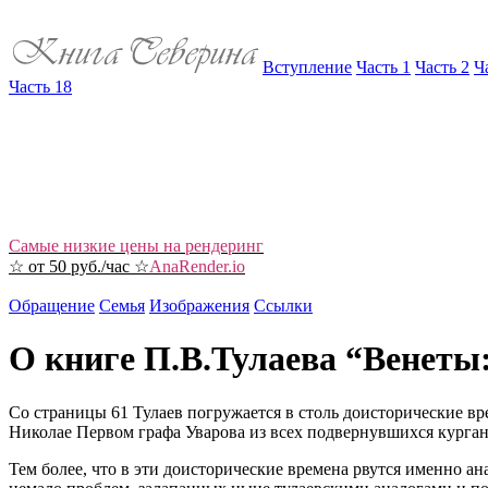
Вступление
Часть 1
Часть 2
Ч
Часть 18
Самые низкие цены на рендеринг
☆ от 50 руб./час ☆
AnaRender.io
Обращение
Семья
Изображения
Ссылки
О книге П.В.Тулаева “Венеты:
Со страницы 61 Тулаев погружается в столь доисторические в
Николае Первом графа Уварова из всех подвернувшихся курган
Тем более, что в эти доисторические времена рвутся именно а