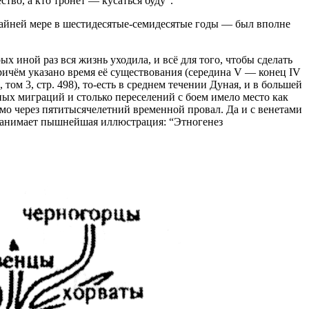
во, а кто тронет — кусаться буду”.
айней мере в шестидесятые-семидесятые годы — был вполне
х иной раз вся жизнь уходила, и всё для того, чтобы сделать
ричём указано время её существования (середина V — конец IV
том 3, стр. 498), то-есть в среднем течении Дуная, и в большей
ных миграций и столько переселений с боем имело место как
мо через пятитысячелетний временной провал. Да и с венетами
64 занимает пышнейшая иллюстрация: “Этногенез