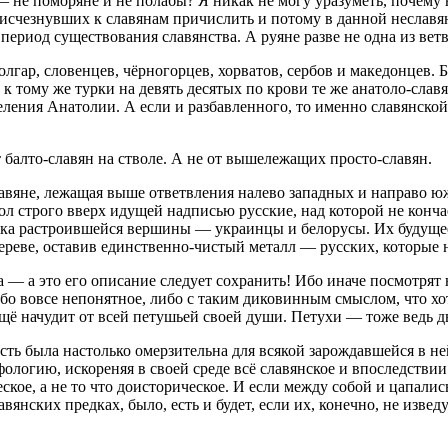
не поморяне и не полабы? Я никак не могу уразуметь, почему 
исчезнувших к славянам причислить и потому в данной неславян
 период существования славянства. А руяне разве не одна из ве
лгар, словенцев, чёрногорцев, хорватов, сербов и македонцев.
И к тому же турки на девять десятых по крови те же анатоло-сл
аселения Анатолии. А если и разбавленного, то именно славянс
балто-славян на стволе. А не от вышележащих просто-славян.
вяне, лежащая выше ответвления налево западных и направо южн
л строго вверх идущей надписью русские, над которой не конча
учка растроившейся вершины — украинцы и белорусы. Их будущее 
дереве, оставив единственно-чистый металл — русских, которые 
ва — а это его описание следует сохранить! Ибо иначе посмотря
о вовсе непонятное, либо с таким диковинным смыслом, что хоть 
щё начудит от всей петушьей своей души. Петухи — тоже ведь дв
ть была настолько омерзительна для всякой зарождавшейся в ней 
логию, искореняя в своей среде всё славянское и впоследствии
кое, а не то что доисторическое. И если между собой и цапались
янских предках, было, есть и будет, если их, конечно, не изве