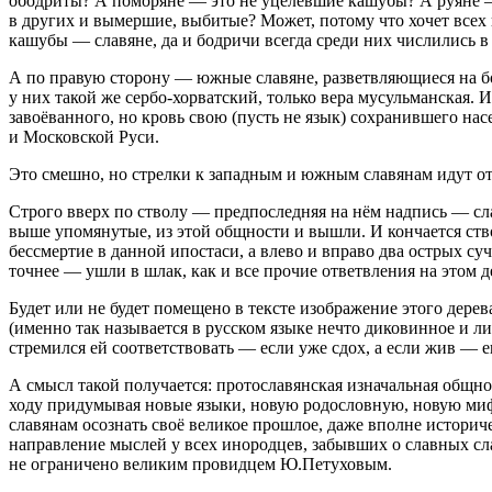
ободриты? А поморяне — это не уцелевшие кашубы? А руяне — 
в других и вымершие, выбитые? Может, потому что хочет всех 
кашубы — славяне, да и бодричи всегда среди них числились в
А по правую сторону — южные славяне, разветвляющиеся на бо
у них такой же сербо-хорватский, только вера мусульманская. 
завоёванного, но кровь свою (пусть не язык) сохранившего н
и Московской Руси.
Это смешно, но стрелки к западным и южным славянам идут от 
Строго вверх по стволу — предпоследняя на нём надпись — сла
выше упомянутые, из этой общности и вышли. И кончается ство
бессмертие в данной ипостаси, а влево и вправо два острых с
точнее — ушли в шлак, как и все прочие ответвления на этом 
Будет или не будет помещено в тексте изображение этого дере
(именно так называется в русском языке нечто диковинное и либ
стремился ей соответствовать — если уже сдох, а если жив — е
А смысл такой получается: протославянская изначальная общнос
ходу придумывая новые языки, новую родословную, новую мифо
славянам осознать своё великое прошлое, даже вполне историчес
направление мыслей у всех инородцев, забывших о славных слав
не ограничено великим провидцем Ю.Петуховым.