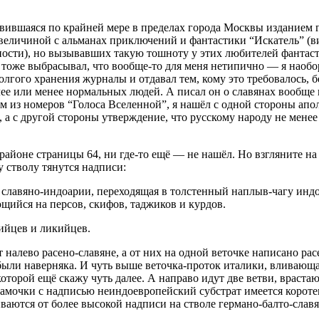
авившаяся по крайней мере в пределах города Москвы изданием
еличиной с альманах приключений и фантастики “Искатель” (в
ости), но вызывавших такую тошноту у этих любителей фантаст
и тоже выбрасывал, что вообще-то для меня нетипично — я наоб
гого хранения журналы и отдавал тем, кому это требовалось, бе
е или менее нормальных людей. А писал он о славянах вообще и
дном из номеров “Голоса Вселенной”, я нашёл с одной стороны а
, а с другой стороны утверждение, что русскому народу не менее
 районе страницы 64, ни где-то ещё — не нашёл. Но взгляните н
 стволу тянутся надписи:
 славяно-индоарии, переходящая в толстенный наплыв-чагу индо
щийся на персов, скифов, таджиков и курдов.
вийцев и ликийцев.
налево расено-славяне, а от них на одной веточке написано рас
были наверняка. И чуть выше веточка-проток италики, вливающа
торой ещё скажу чуть далее. А направо идут две ветви, врастающ
амочки с надписью неиндоевропейский субстрат имеется коротен
иваются от более высокой надписи на стволе германо-балто-слав
.