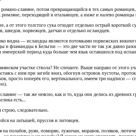
к романо-славяне, потом превращающийся в тех самых романцев,
к римляне, переходящий в итальянцев, а ниже и налево романцы
, а от этого толстого сука отходит отдельно острый короткий суч
в, шведов, норвежцев, датчан и отдельно исландцев.
ярко видна — исландцы являются потомками норвежских викинго
цы и фламандцы в Бельгии — это две части не так уж давно разо
в имперский период куда больше чем язык оставшихся под испан
авянском участке ствола? Не спешите. Выше направо от этого уча
срастаясь с ним при загибе вниз, обогнув островок пустоты, про
токов, просто поперёк его, вертикального, имеем три надписи — 
но).
 славяне — так же неясно, как и то, куда они делись из древних
лика есть...
 строю, следовательно.
ийся на латышей, пруссов и литовцев.
 на полабов, руян, поморян, лужичан, моравов, поляков, лютич