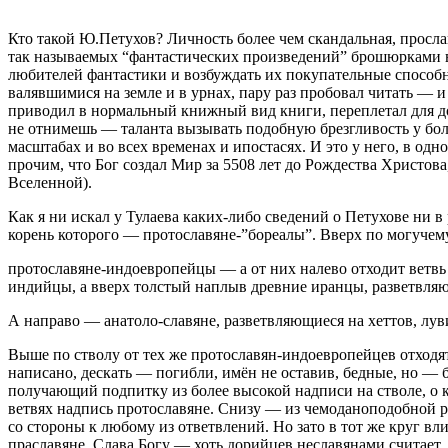
Кто такой Ю.Петухов? Личность более чем скандальная, просл
так называемых “фантастических произведений” брошюрками в
любителей фантастики и возбуждать их покупательные способн
валявшимися на земле и в урнах, пару раз пробовал читать — 
приводил в нормальный книжный вид книги, переплетал для дол
не отнимешь — таланта вызывать подобную брезгливость у боле
масштабах и во всех временах и ипостасях. И это у него, в о
прочим, что Бог создал Мир за 5508 лет до Рождества Христова
Вселенной).
Как я ни искал у Тулаева каких-либо сведений о Петухове ни в
корень которого — протославяне-”бореалы”. Вверх по могучему
протославяне-индоевропейцы — а от них налево отходит ветвь
индийцы, а вверх толстый наплыв древние иранцы, разветвляю
А направо — анатоло-славяне, разветвляющиеся на хеттов, лу
Выше по стволу от тех же протославян-индоевропейцев отходят 
написано, дескать — погибли, имён не оставив, бедные, но — 
получающий подпитку из более высокой надписи на стволе, о ко
ветвях надпись протославяне. Снизу — из чемоданоподобной р
со стороны к любому из ответвлений. Но зато в тот же круг вл
праславяне. Слава Богу — хоть дорийцев неславянами считает..